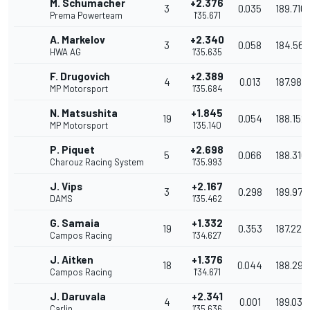
M. Schumacher
+2.376
3
0.035
189.710
Prema Powerteam
1'35.671
A. Markelov
+2.340
3
0.058
184.563
HWA AG
1'35.635
F. Drugovich
+2.389
4
0.013
187.982
MP Motorsport
1'35.684
N. Matsushita
+1.845
19
0.054
188.152
MP Motorsport
1'35.140
P. Piquet
+2.698
5
0.066
188.310
Charouz Racing System
1'35.993
J. Vips
+2.167
3
0.298
189.971
DAMS
1'35.462
G. Samaia
+1.332
19
0.353
187.224
Campos Racing
1'34.627
J. Aitken
+1.376
18
0.044
188.293
Campos Racing
1'34.671
J. Daruvala
+2.341
4
0.001
189.030
Carlin
1'35.636