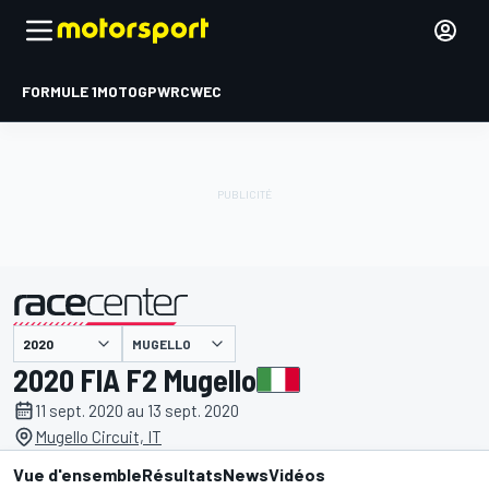
FORMULE 1
MOTOGP
WRC
WEC
MUGELLO
présenté par
2020 FIA F2 Mugello
11 sept. 2020 au 13 sept. 2020
Mugello Circuit, IT
Vue d'ensemble
Résultats
News
Vidéos