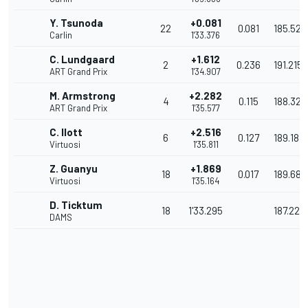
Y. Tsunoda
+0.081
22
0.081
185.527
Carlin
1'33.376
C. Lundgaard
+1.612
2
0.236
191.215
ART Grand Prix
1'34.907
M. Armstrong
+2.282
4
0.115
188.322
ART Grand Prix
1'35.577
C. Ilott
+2.516
6
0.127
189.181
Virtuosi
1'35.811
Z. Guanyu
+1.869
18
0.017
189.680
Virtuosi
1'35.164
D. Ticktum
18
1'33.295
187.220
DAMS