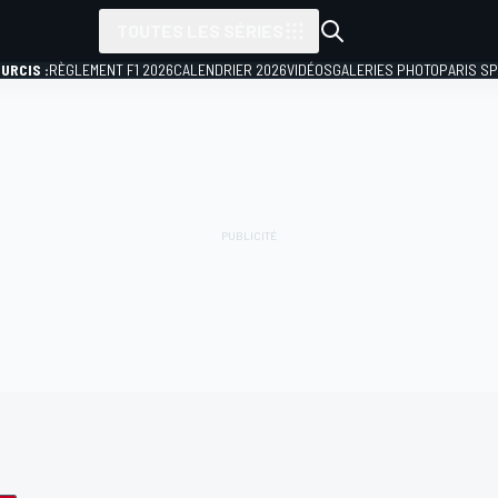
TOUTES LES SÉRIES
URCIS :
RÈGLEMENT F1 2026
CALENDRIER 2026
VIDÉOS
GALERIES PHOTO
PARIS S