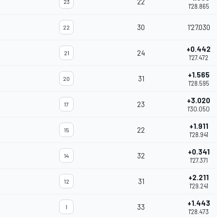
22
23
1'28.865
30
1'27.030
22
+0.442
24
21
1'27.472
+1.565
31
20
1'28.595
+3.020
23
17
1'30.050
+1.911
22
15
1'28.941
+0.341
32
14
1'27.371
+2.211
31
12
1'29.241
+1.443
33
1
1'28.473