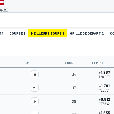
g, AT
 1
COURSE 1
MEILLEURS TOURS 1
GRILLE DE DÉPART 2
C
#
TOUR
TEMPS
+1.967
34
11
1'28.997
+1.701
17
25
1'28.731
+0.812
28
24
1'27.842
+1.835