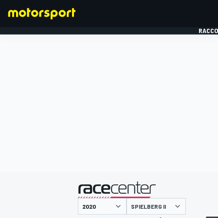
RACCO
FORMULE 1
présenté par
SPIELBERG II