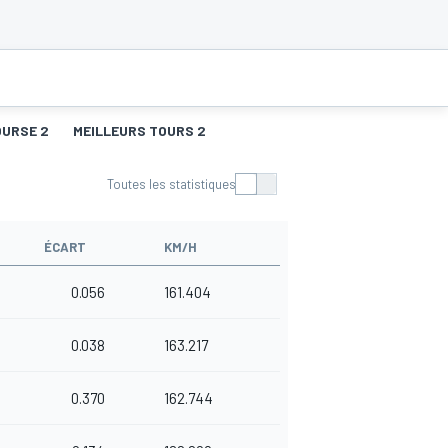
OURSE 2
MEILLEURS TOURS 2
Toutes les statistiques
ÉCART
KM/H
0.056
161.404
0.038
163.217
0.370
162.744