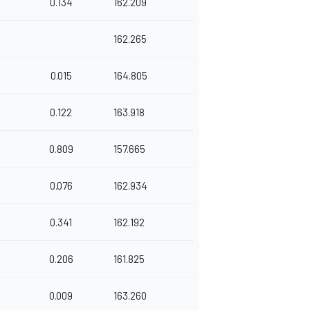
0.134
162.209
162.265
0.015
164.805
0.122
163.918
0.809
157.665
0.076
162.934
0.341
162.192
0.206
161.825
0.009
163.260