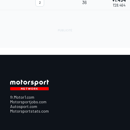
+1.434
36
2
1'28.464
fr.Motor1.com
Motorsportjobs.com
Autosport.com
Motorsportstats.com