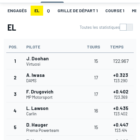
ENGAGÉS
EL
Q
GRILLE DE DÉPART 1
COURSE 1
MEI
EL
Toutes les statistiques
POS.
PILOTE
TOURS
TEMPS
J. Doohan
1
15
1'22.967
Virtuosi
A. Iwasa
+0.323
2
17
DAMS
1'23.290
F. Drugovich
+0.402
3
17
MP Motorsport
1'23.369
L. Lawson
+0.435
4
16
Carlin
1'23.402
D. Hauger
+0.447
5
15
Prema Powerteam
1'23.414