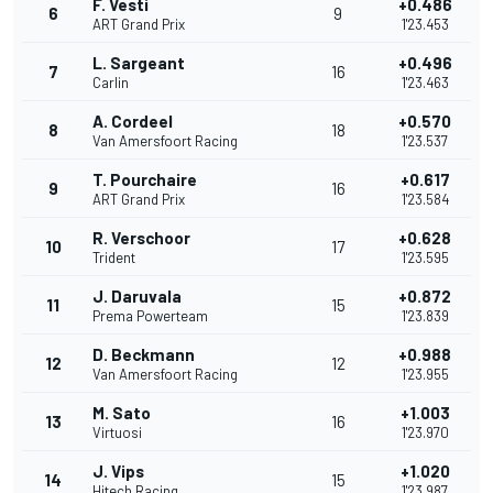
F. Vesti
+0.486
6
9
ART Grand Prix
1'23.453
L. Sargeant
+0.496
7
16
Carlin
1'23.463
A. Cordeel
+0.570
8
18
Van Amersfoort Racing
1'23.537
T. Pourchaire
+0.617
9
16
ART Grand Prix
1'23.584
R. Verschoor
+0.628
10
17
Trident
1'23.595
J. Daruvala
+0.872
11
15
Prema Powerteam
1'23.839
D. Beckmann
+0.988
12
12
Van Amersfoort Racing
1'23.955
M. Sato
+1.003
13
16
Virtuosi
1'23.970
J. Vips
+1.020
14
15
Hitech Racing
1'23.987