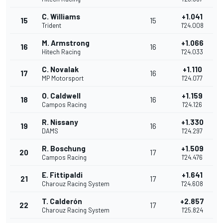
C. Williams
+1.041
15
15
Trident
1'24.008
M. Armstrong
+1.066
16
16
Hitech Racing
1'24.033
C. Novalak
+1.110
17
16
MP Motorsport
1'24.077
O. Caldwell
+1.159
18
16
Campos Racing
1'24.126
R. Nissany
+1.330
19
16
DAMS
1'24.297
R. Boschung
+1.509
20
17
Campos Racing
1'24.476
E. Fittipaldi
+1.641
21
17
Charouz Racing System
1'24.608
T. Calderón
+2.857
22
17
Charouz Racing System
1'25.824