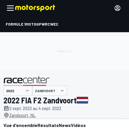
FORMULE 1
MOTOGP
WRC
WEC
ZANDVOORT
présenté par
2022 FIA F2 Zandvoort
2 sept. 2022 au 4 sept. 2022
Zandvoort, NL
Vue d'ensemble
Résultats
News
Vidéos