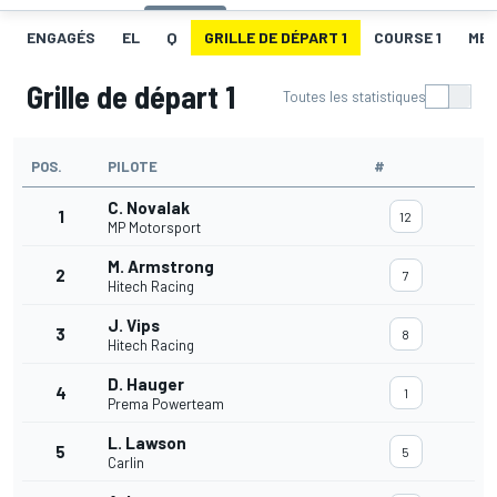
ENGAGÉS
EL
Q
GRILLE DE DÉPART 1
COURSE 1
MEI
Grille de départ 1
Toutes les statistiques
POS.
PILOTE
#
C. Novalak
1
12
MP Motorsport
M. Armstrong
2
7
Hitech Racing
J. Vips
3
8
Hitech Racing
D. Hauger
4
1
Prema Powerteam
L. Lawson
5
5
Carlin