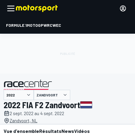
FORMULE 1
MOTOGP
WRC
WEC
ZANDVOORT
présenté par
2022 FIA F2 Zandvoort
2 sept. 2022 au 4 sept. 2022
Zandvoort, NL
Vue d'ensemble
Résultats
News
Vidéos