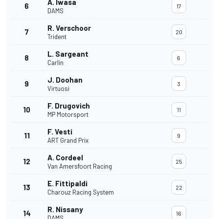
A. Iwasa
6
17
DAMS
R. Verschoor
7
20
Trident
L. Sargeant
8
6
Carlin
J. Doohan
9
3
Virtuosi
F. Drugovich
10
11
MP Motorsport
F. Vesti
11
9
ART Grand Prix
A. Cordeel
12
25
Van Amersfoort Racing
E. Fittipaldi
13
22
Charouz Racing System
R. Nissany
14
16
DAMS