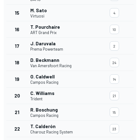
M. Sato
15
4
Virtuosi
T. Pourchaire
16
10
ART Grand Prix
J. Daruvala
17
2
Prema Powerteam
D. Beckmann
18
24
Van Amersfoort Racing
O. Caldwell
19
14
Campos Racing
C. Williams
20
21
Trident
R. Boschung
21
15
Campos Racing
T. Calderón
22
23
Charouz Racing System