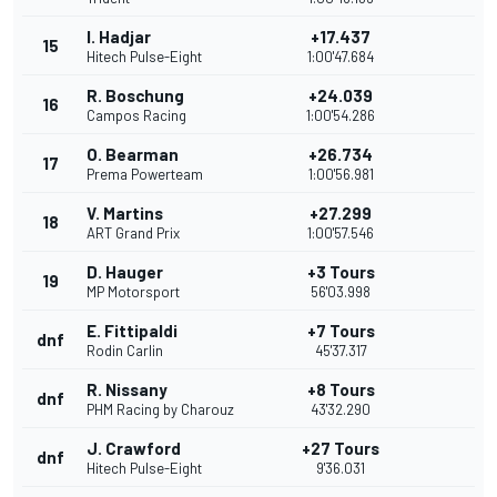
I. Hadjar
+17.437
15
Hitech Pulse-Eight
1:00'47.684
R. Boschung
+24.039
16
Campos Racing
1:00'54.286
O. Bearman
+26.734
17
Prema Powerteam
1:00'56.981
V. Martins
+27.299
18
ART Grand Prix
1:00'57.546
D. Hauger
+3 Tours
19
MP Motorsport
56'03.998
E. Fittipaldi
+7 Tours
dnf
Rodin Carlin
45'37.317
R. Nissany
+8 Tours
dnf
PHM Racing by Charouz
43'32.290
J. Crawford
+27 Tours
dnf
Hitech Pulse-Eight
9'36.031