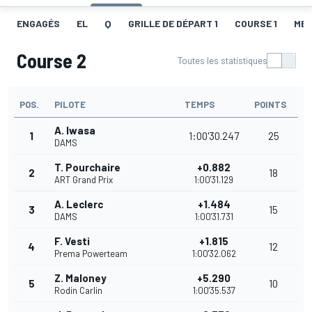
ENGAGÉS
EL
Q
GRILLE DE DÉPART 1
COURSE 1
MEI
Course 2
Toutes les statistiques
POS.
PILOTE
TEMPS
POINTS
A. Iwasa
1
1:00'30.247
25
DAMS
T. Pourchaire
+0.882
2
18
ART Grand Prix
1:00'31.129
A. Leclerc
+1.484
3
15
DAMS
1:00'31.731
F. Vesti
+1.815
4
12
Prema Powerteam
1:00'32.062
Z. Maloney
+5.290
5
10
Rodin Carlin
1:00'35.537