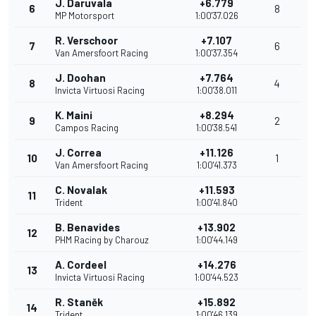
J. Daruvala
+6.779
6
8
MP Motorsport
1:00'37.026
R. Verschoor
+7.107
7
6
Van Amersfoort Racing
1:00'37.354
J. Doohan
+7.764
8
4
Invicta Virtuosi Racing
1:00'38.011
K. Maini
+8.294
9
2
Campos Racing
1:00'38.541
J. Correa
+11.126
10
1
Van Amersfoort Racing
1:00'41.373
C. Novalak
+11.593
11
Trident
1:00'41.840
B. Benavides
+13.902
12
PHM Racing by Charouz
1:00'44.149
A. Cordeel
+14.276
13
Invicta Virtuosi Racing
1:00'44.523
R. Staněk
+15.892
14
Trident
1:00'46.139