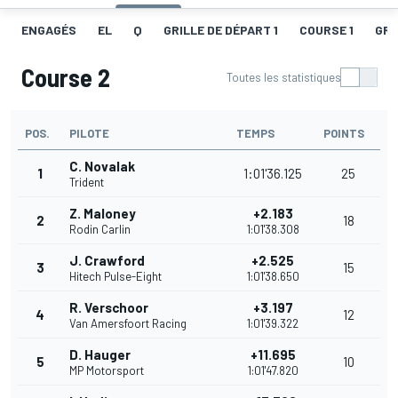
ENGAGÉS
EL
Q
GRILLE DE DÉPART 1
COURSE 1
GRI
Course 2
Toutes les statistiques
POS.
PILOTE
TEMPS
POINTS
C. Novalak
1
1:01'36.125
25
Trident
Z. Maloney
+2.183
2
18
Rodin Carlin
1:01'38.308
J. Crawford
+2.525
3
15
Hitech Pulse-Eight
1:01'38.650
R. Verschoor
+3.197
4
12
Van Amersfoort Racing
1:01'39.322
D. Hauger
+11.695
5
10
MP Motorsport
1:01'47.820