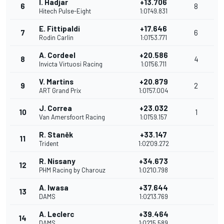
I. Hadjar
+13.706
6
8
Hitech Pulse-Eight
1:01'49.831
E. Fittipaldi
+17.646
7
6
Rodin Carlin
1:01'53.771
A. Cordeel
+20.586
8
4
Invicta Virtuosi Racing
1:01'56.711
V. Martins
+20.879
9
2
ART Grand Prix
1:01'57.004
J. Correa
+23.032
10
1
Van Amersfoort Racing
1:01'59.157
R. Staněk
+33.147
11
Trident
1:02'09.272
R. Nissany
+34.673
12
PHM Racing by Charouz
1:02'10.798
A. Iwasa
+37.644
13
DAMS
1:02'13.769
A. Leclerc
+39.464
14
DAMS
1:02'15.589