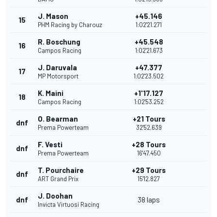
J. Mason
+45.146
15
PHM Racing by Charouz
1:02'21.271
R. Boschung
+45.548
16
Campos Racing
1:02'21.673
J. Daruvala
+47.377
17
MP Motorsport
1:02'23.502
K. Maini
+1'17.127
18
Campos Racing
1:02'53.252
O. Bearman
+21 Tours
dnf
Prema Powerteam
32'52.639
F. Vesti
+28 Tours
dnf
Prema Powerteam
16'47.450
T. Pourchaire
+29 Tours
dnf
ART Grand Prix
15'12.827
J. Doohan
dnf
38 laps
Invicta Virtuosi Racing