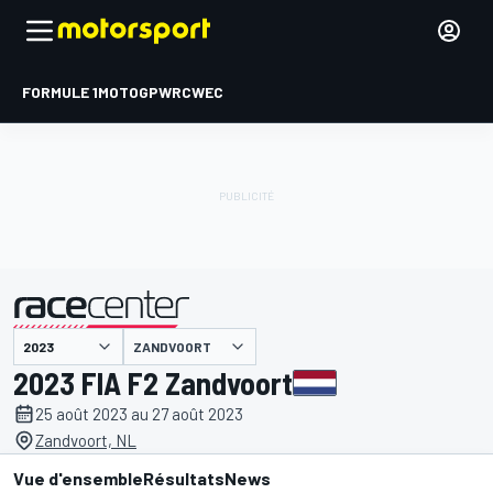
FORMULE 1
MOTOGP
WRC
WEC
ZANDVOORT
présenté par
2023 FIA F2 Zandvoort
25 août 2023 au 27 août 2023
Zandvoort, NL
Vue d'ensemble
Résultats
News