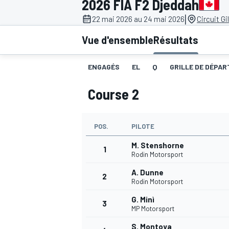
2026 FIA F2 Djeddah
|
22 mai 2026 au 24 mai 2026
Circuit Gi
Vue d'ensemble
Résultats
ENGAGÉS
EL
Q
GRILLE DE DÉPART
MOTOGP
Course 2
POS.
PILOTE
M. Stenshorne
1
Rodin Motorsport
A. Dunne
2
Rodin Motorsport
G. Minì
3
MP Motorsport
S. Montoya