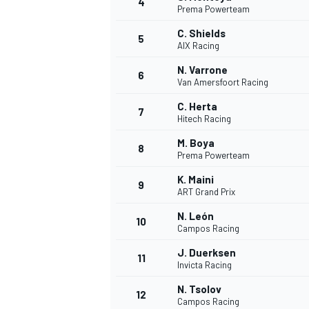
4
Prema Powerteam
C. Shields
5
WRC
AIX Racing
N. Varrone
6
Van Amersfoort Racing
C. Herta
7
Hitech Racing
M. Boya
8
Prema Powerteam
K. Maini
9
ART Grand Prix
N. León
10
Campos Racing
WEC
J. Duerksen
11
Invicta Racing
N. Tsolov
12
Campos Racing