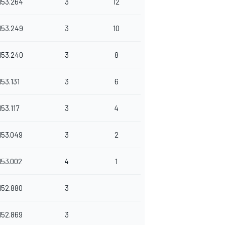
153.264
3
12
153.249
3
10
153.240
3
8
153.131
3
6
153.117
3
4
153.049
3
2
153.002
4
1
152.880
3
152.869
3