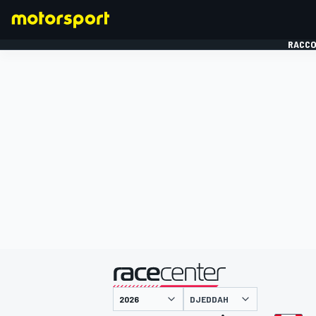
RACCO
FORMULE 1
présenté par
DJEDDAH