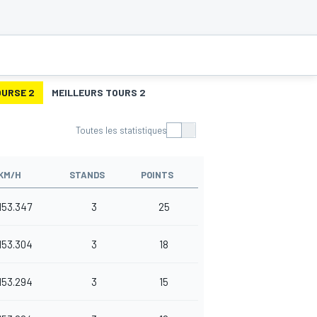
OURSE 2
MEILLEURS TOURS 2
Toutes les statistiques
KM/H
STANDS
POINTS
153.347
3
25
153.304
3
18
153.294
3
15