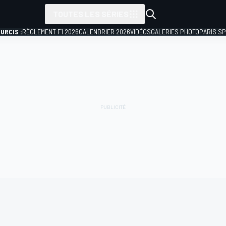
TOUTES LES SÉRIES
URCIS :
RÈGLEMENT F1 2026
CALENDRIER 2026
VIDÉOS
GALERIES PHOTO
PARIS S