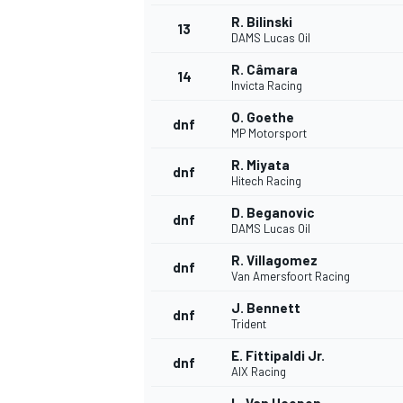
R. Bilinski
13
DAMS Lucas Oil
R. Câmara
14
Invicta Racing
O. Goethe
dnf
MP Motorsport
R. Miyata
dnf
Hitech Racing
D. Beganovic
dnf
DAMS Lucas Oil
R. Villagomez
dnf
Van Amersfoort Racing
J. Bennett
dnf
Trident
E. Fittipaldi Jr.
dnf
AIX Racing