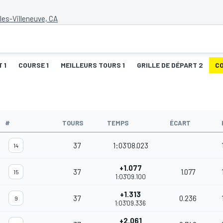
lles-Villeneuve, CA
 1
COURSE 1
MEILLEURS TOURS 1
GRILLE DE DÉPART 2
C
#
TOURS
TEMPS
ÉCART
37
1:03'08.023
14
+1.077
37
1.077
15
1:03'09.100
+1.313
37
0.236
9
1:03'09.336
+2.061