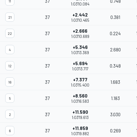
37
0.748
11
1:03'10.084
+2.442
37
0.381
21
1:03'10.465
+2.666
37
0.224
22
1:03'10.689
+5.346
37
2.680
4
1:03'13.369
+5.694
37
0.348
12
1:03'13.717
+7.377
37
1.683
16
1:03'15.400
+8.560
37
1.183
5
1:03'16.583
+11.590
37
3.030
2
1:03'19.613
+11.859
37
0.269
6
1:03'19.882