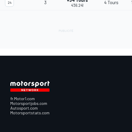
+34 Tours
3
4 Tours
24
4'36.241
fr.Motor1.com
Motorsportjobs.com
Autosport.com
Motorsportstats.com