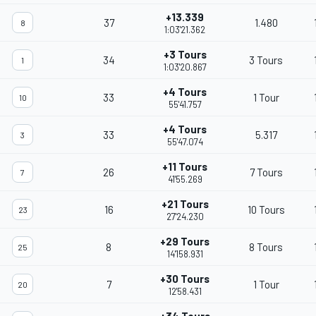
+13.339
37
1.480
8
1:03'21.362
+3 Tours
34
3 Tours
1
1:03'20.867
+4 Tours
33
1 Tour
10
55'41.757
+4 Tours
33
5.317
3
55'47.074
+11 Tours
26
7 Tours
7
41'55.269
+21 Tours
16
10 Tours
23
27'24.230
+29 Tours
8
8 Tours
25
14'158.931
+30 Tours
7
1 Tour
20
12'58.431