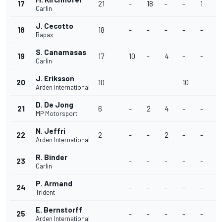
17
21
-
18
-
-
1
-
Carlin
J. Cecotto
18
18
-
-
-
-
-
-
Rapax
S. Canamasas
19
17
10
-
4
-
-
-
Carlin
J. Eriksson
20
10
-
-
-
10
-
-
Arden International
D. De Jong
21
6
-
2
4
-
-
-
MP Motorsport
N. Jeffri
22
2
-
-
2
-
-
-
Arden International
R. Binder
23
-
-
-
-
-
-
Carlin
P. Armand
24
-
-
-
-
-
-
Trident
E. Bernstorff
25
-
-
-
-
-
-
Arden International