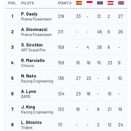
POS.
PILOTE
POINTS
P. Gasly
1
219
33
-
12
2
27
3
Prema Powerteam
A. Giovinazzi
2
211
-
-
46
6
26
1
Prema Powerteam
S. Sirotkin
3
159
-
4
28
8
-
3
ART Grand Prix
R. Marciello
4
159
10
18
15
23
6
1
Virtuosi
N. Nato
5
136
27
22
-
6
10
1
Racing Engineering
A. Lynn
6
124
23
18
-
10
-
-
DAMS
J. King
7
122
16
-
8
21
19
1
Racing Engineering
L. Ghiotto
8
111
-
-
2
12
24
-
Trident