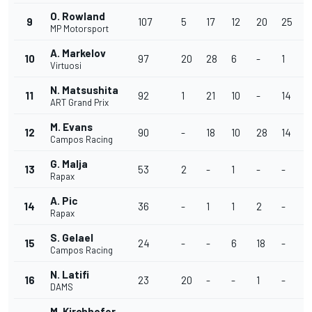
O. Rowland
9
107
5
17
12
20
25
MP Motorsport
A. Markelov
10
97
20
28
6
-
1
1
Virtuosi
N. Matsushita
11
92
1
21
10
-
14
1
ART Grand Prix
M. Evans
12
90
-
18
10
28
14
7
Campos Racing
G. Malja
13
53
2
-
1
-
-
-
Rapax
A. Pic
14
36
-
1
1
2
-
1
Rapax
S. Gelael
15
24
-
-
6
18
-
-
Campos Racing
N. Latifi
16
23
20
-
-
1
-
-
DAMS
M. Kirchhofer