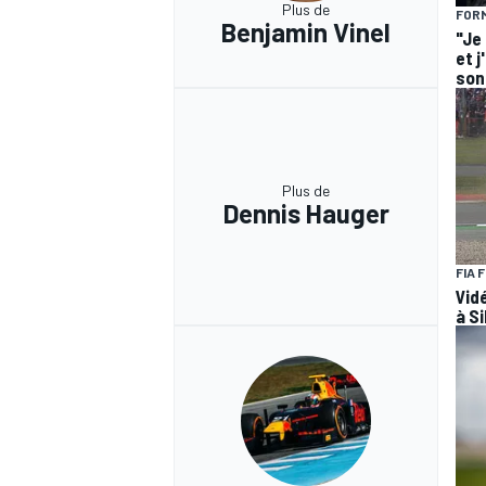
Plus de
FORM
Benjamin Vinel
"Je
et j
son 
Plus de
Dennis Hauger
FIA 
Vid
à Si