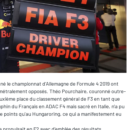
miné le championnat d'Allemagne de Formule 4 2019 ont
diamétralement opposés. Théo Pourchaire, couronné outre-
euxième place du classement général de F3 en tant que
uphin du Français en ADAC F4 mais sacré en Italie, n'a pu
e points qu'au Hungaroring, ce qui a manifestement eu
 propulsait en F2 avec d'emblée des résultats