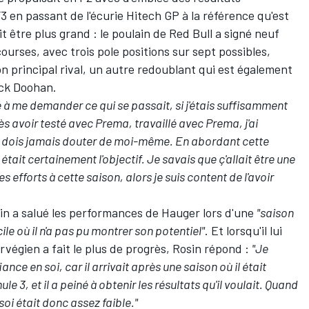
 en passant de l'écurie Hitech GP à la référence qu'est
 être plus grand : le poulain de Red Bull a signé neuf
urses, avec trois pole positions sur sept possibles,
n principal rival, un autre redoublant qui est également
ack Doohan.
é à me demander ce qui se passait, si j'étais suffisamment
rès avoir testé avec Prema, travaillé avec Prema, j'ai
e dois jamais douter de moi-même. En abordant cette
] était certainement l'objectif. Je savais que ç'allait être une
 efforts à cette saison, alors je suis content de l'avoir
in a salué les performances de Hauger lors d'une
"saison
le où il n'a pas pu montrer son potentiel"
. Et lorsqu'il lui
égien a fait le plus de progrès, Rosin répond :
"Je
ce en soi, car il arrivait après une saison où il était
le 3, et il a peiné à obtenir les résultats qu'il voulait. Quand
soi était donc assez faible."