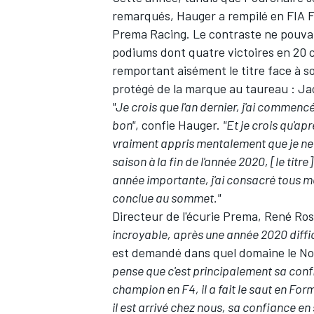
remarqués, Hauger a rempilé en FIA F3
Prema Racing. Le contraste ne pouvait
podiums dont quatre victoires en 20 co
remportant aisément le titre face à so
protégé de la marque au taureau : J
"Je crois que l'an dernier, j'ai commenc
bon"
, confie Hauger.
"Et je crois qu'ap
vraiment appris mentalement que je n
saison à la fin de l'année 2020, [le titre
année importante, j'ai consacré tous mes
conclue au sommet."
Directeur de l'écurie Prema, René Ros
incroyable, après une année 2020 diffici
est demandé dans quel domaine le Norv
pense que c'est principalement sa confian
champion en F4, il a fait le saut en Formu
il est arrivé chez nous, sa confiance en 