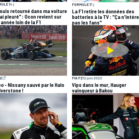
ULE 1
4 j
FORMULE 1
7 j
 suis retourné dans ma voiture
La F1 retire les données des
'ai pleuré" : Ocon revient sur
batteries à la TV : "Ça n'intér
année loin de la F1
pas les fans"
F2
FIA F2
12 juin 2022
éo - Nissany sauvé par le Halo
Vips dans le mur, Hauger
lverstone !
vainqueur à Bakou