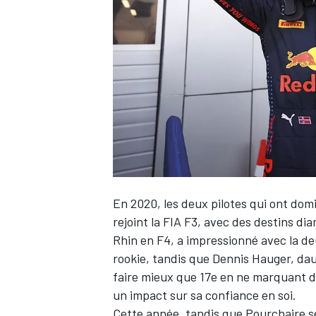
WRC
En 2020, les deux pilotes qui ont do
rejoint la FIA F3, avec des destins 
Rhin en F4, a impressionné avec la d
WEC
rookie, tandis que
Dennis Hauger
, da
faire mieux que 17e en ne marquant d
un impact sur sa confiance en soi.
Cette année, tandis que Pourchaire se