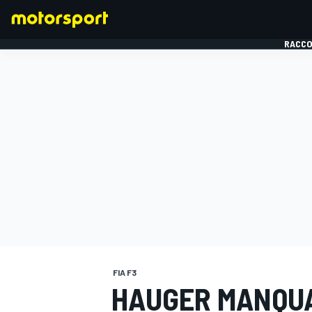
RACCO
FORMULE 1
FIA F3
HAUGER MANQUA