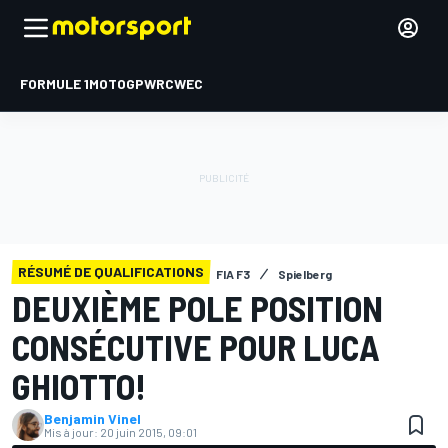
FORMULE 1
MOTOGP
WRC
WEC
RÉSUMÉ DE QUALIFICATIONS
FIA F3
Spielberg
DEUXIÈME POLE POSITION
CONSÉCUTIVE POUR LUCA
GHIOTTO!
Benjamin Vinel
Mis à jour:
20 juin 2015, 09:01