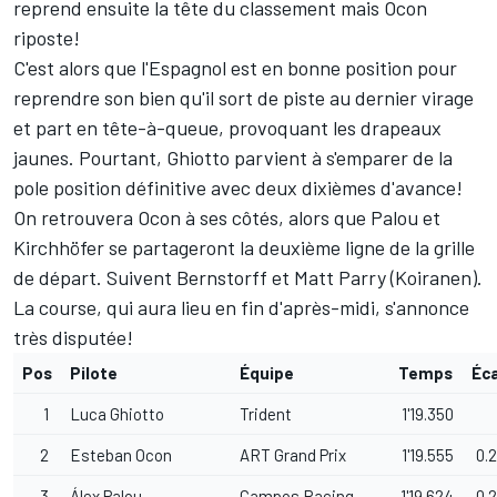
reprend ensuite la tête du classement mais Ocon
riposte!
C'est alors que l'Espagnol est en bonne position pour
reprendre son bien qu'il sort de piste au dernier virage
et part en tête-à-queue, provoquant les drapeaux
jaunes. Pourtant, Ghiotto parvient à s'emparer de la
pole position définitive avec deux dixièmes d'avance!
On retrouvera Ocon à ses côtés, alors que Palou et
Kirchhöfer se partageront la deuxième ligne de la grille
de départ. Suivent Bernstorff et Matt Parry (Koiranen).
La course, qui aura lieu en fin d'après-midi, s'annonce
très disputée!
Pos
Pilote
Équipe
Temps
Éc
1
Luca Ghiotto
Trident
1'19.350
2
Esteban Ocon
ART Grand Prix
1'19.555
0.
3
Álex Palou
Campos Racing
1'19.624
0.