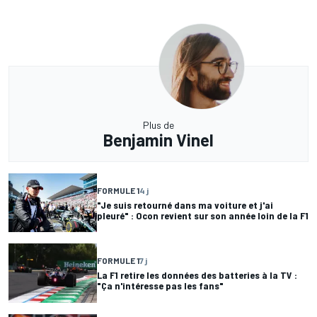
Plus de
Benjamin Vinel
FORMULE 1
4 j
"Je suis retourné dans ma voiture et j'ai
pleuré" : Ocon revient sur son année loin de la F1
FORMULE 1
7 j
La F1 retire les données des batteries à la TV :
"Ça n'intéresse pas les fans"