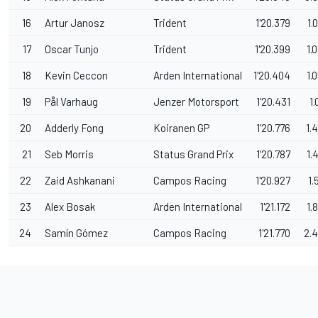
16
Artur Janosz
Trident
1'20.379
1.
17
Oscar Tunjo
Trident
1'20.399
1.
18
Kevin Ceccon
Arden International
1'20.404
1.
19
Pål Varhaug
Jenzer Motorsport
1'20.431
1.
20
Adderly Fong
Koiranen GP
1'20.776
1.
21
Seb Morris
Status Grand Prix
1'20.787
1.
22
Zaid Ashkanani
Campos Racing
1'20.927
1.
23
Alex Bosak
Arden International
1'21.172
1.
24
Samín Gómez
Campos Racing
1'21.770
2.