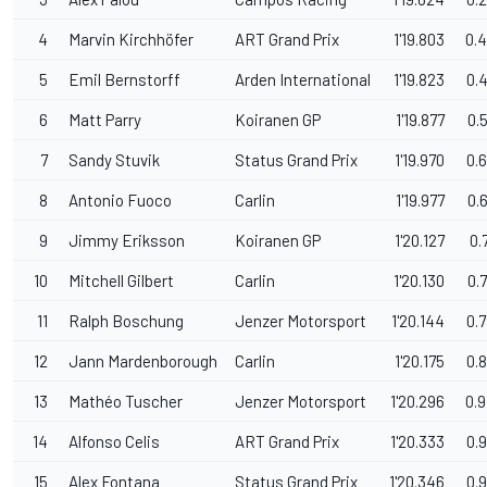
4
Marvin Kirchhöfer
ART Grand Prix
1'19.803
0.
5
Emil Bernstorff
Arden International
1'19.823
0.
6
Matt Parry
Koiranen GP
1'19.877
0.
7
Sandy Stuvik
Status Grand Prix
1'19.970
0.
8
Antonio Fuoco
Carlin
1'19.977
0.
9
Jimmy Eriksson
Koiranen GP
1'20.127
0.
10
Mitchell Gilbert
Carlin
1'20.130
0.
11
Ralph Boschung
Jenzer Motorsport
1'20.144
0.
12
Jann Mardenborough
Carlin
1'20.175
0.
13
Mathéo Tuscher
Jenzer Motorsport
1'20.296
0.
14
Alfonso Celis
ART Grand Prix
1'20.333
0.
15
Alex Fontana
Status Grand Prix
1'20.346
0.