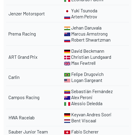
Yuki Tsunoda
Jenzer Motorsport
Artem Petrov
Jehan Daruvala
Prema Racing
Marcus Armstrong
Robert Shwartzman
David Beckmann
ART Grand Prix
Christian Lundgaard
Max Fewtrell
Felipe Drugovich
Carlin
Logan Sargeant
Sebastián Fernández
Campos Racing
Alex Peroni
Alessio Deledda
Keyvan Andres Soori
HWA Racelab
Bent Viscaal
Sauber Junior Team
Fabio Scherer