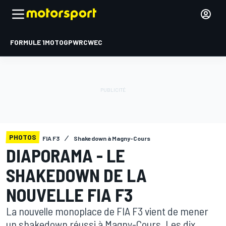
FORMULE 1
MOTOGP
WRC
WEC
PHOTOS
FIA F3
Shakedown à Magny-Cours
DIAPORAMA - LE
SHAKEDOWN DE LA
NOUVELLE FIA F3
La nouvelle monoplace de FIA F3 vient de mener
un shakedown réussi à Magny-Cours. Les dix