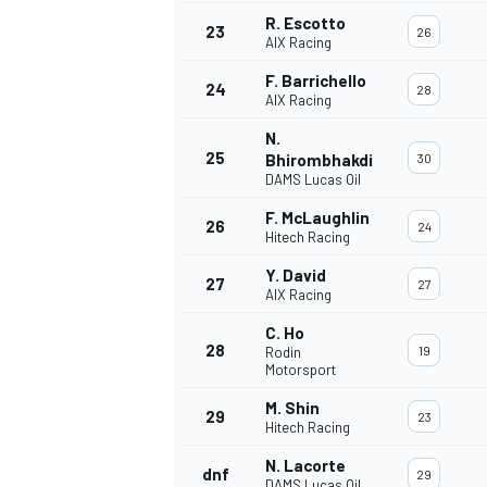
R. Escotto
23
26
AIX Racing
F. Barrichello
24
28
AIX Racing
N.
25
Bhirombhakdi
30
DAMS Lucas Oil
F. McLaughlin
26
24
Hitech Racing
Y. David
27
27
AIX Racing
C. Ho
28
19
Rodin
Motorsport
M. Shin
29
23
Hitech Racing
N. Lacorte
dnf
29
DAMS Lucas Oil