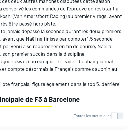
rs des deux autres manches disputées cette saison
 a conservé les commandes de l'épreuve en résistant à
koshi (
Van Amersfoort Racing
) au premier virage, avant
près être passé hors piste.
suite jamais dépassé la seconde durant les deux premiers
s, avant que Naël ne finisse par compter1,5 seconde
t parvenu à se rapprocher en fin de course, Naël a
r, son premier succès dans la discipline.
 Ugochukwu
, son équipier et leader du championnat.
ce et compte désormais le Français comme dauphin au
lote français, figure également dans le top 5, derrière
incipale de F3 à Barcelone
Toutes les statistiques