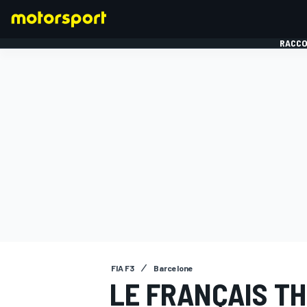
RACCO
FORMULE 1
FIA F3
Barcelone
LE FRANÇAIS TH