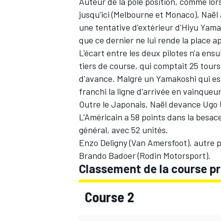
Auteur de la pole position, comme lo
jusqu'ici (Melbourne et Monaco), Naël
une tentative d'extérieur d'Hiyu Yama
que ce dernier ne lui rende la place a
L'écart entre les deux pilotes n'a en
tiers de course, qui comptait 25 tour
d'avance. Malgré un Yamakoshi qui es
franchi la ligne d'arrivée en vainqueu
Outre le Japonais, Naël devance
Ugo
L'Américain a 58 points dans la besa
général, avec 52 unités.
Enzo Deligny (Van Amersfoot), autre pi
Brando Badoer
(
Rodin Motorsport
).
Classement de la course pr
Course 2