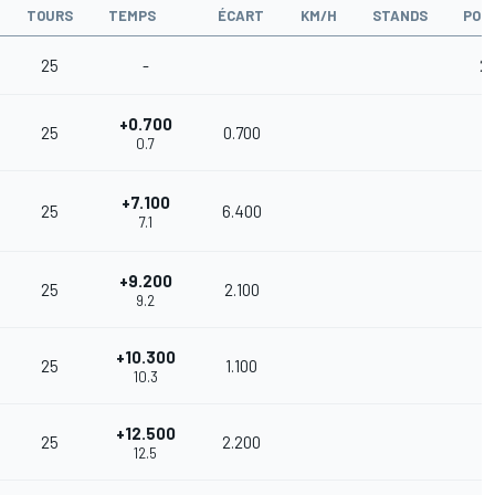
TOURS
TEMPS
ÉCART
KM/H
STANDS
POI
25
-
2
+0.700
25
0.700
1
0.7
+7.100
25
6.400
1
7.1
+9.200
25
2.100
1
9.2
+10.300
25
1.100
1
10.3
+12.500
25
2.200
8
12.5