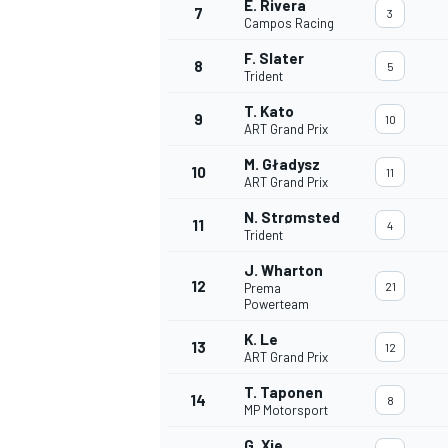
E. Rivera
7
3
Campos Racing
F. Slater
8
5
Trident
T. Kato
9
10
AUTRES CHAMPIONNATS
ART Grand Prix
M. Gładysz
10
11
ART Grand Prix
N. Strømsted
11
4
Trident
J. Wharton
12
21
Prema
Powerteam
K. Le
13
12
ART Grand Prix
T. Taponen
14
8
MP Motorsport
G. Xie