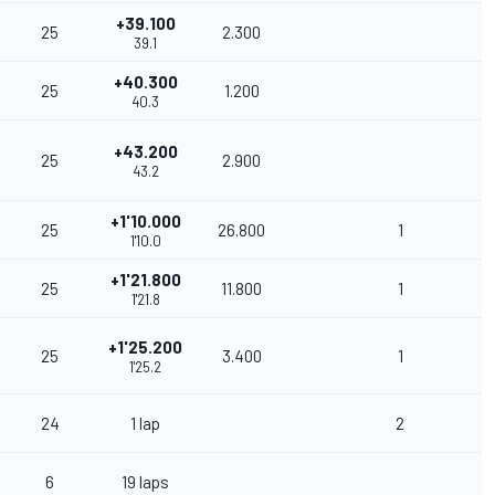
+39.100
25
2.300
39.1
+40.300
25
1.200
40.3
+43.200
25
2.900
43.2
+1'10.000
25
26.800
1
1'10.0
+1'21.800
25
11.800
1
1'21.8
+1'25.200
25
3.400
1
1'25.2
24
1 lap
2
6
19 laps