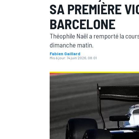
SA PREMIÈRE VI
BARCELONE
Théophile Naël a remporté la cour
dimanche matin.
MOTOGP
Fabien Gaillard
Mis à jour:
14 juin 2026, 08:01