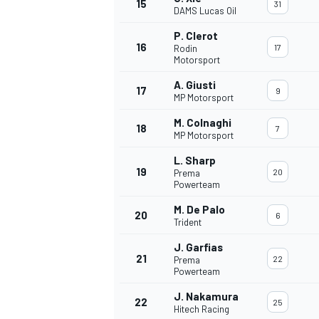
15
31
DAMS Lucas Oil
P. Clerot
16
17
Rodin
Motorsport
A. Giusti
17
9
MP Motorsport
M. Colnaghi
18
7
MP Motorsport
L. Sharp
19
20
Prema
Powerteam
M. De Palo
20
6
Trident
J. Garfias
21
22
Prema
Powerteam
J. Nakamura
22
25
Hitech Racing