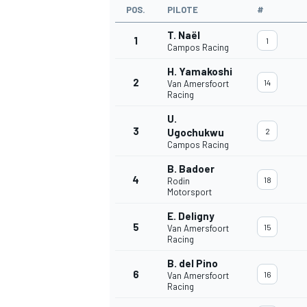
POS.
PILOTE
#
T. Naël
1
1
Campos Racing
H. Yamakoshi
2
14
Van Amersfoort
Racing
U.
3
Ugochukwu
2
Campos Racing
B. Badoer
4
18
Rodin
Motorsport
E. Deligny
5
15
Van Amersfoort
Racing
B. del Pino
6
16
Van Amersfoort
Racing