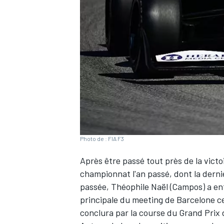
WRC
Photo de : FIA F3
Après être passé tout près de la victo
championnat l'an passé, dont la derniè
WEC
passée,
Théophile Naël
(Campos) a enf
principale du meeting de Barcelone ce
conclura
par la course du Grand Prix 