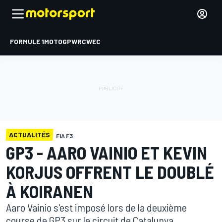
FORMULE 1
MOTOGP
WRC
WEC
ACTUALITÉS
FIA F3
GP3 - AARO VAINIO ET KEVIN
KORJUS OFFRENT LE DOUBLÉ
À KOIRANEN
Aaro Vainio s'est imposé lors de la deuxième
course de GP3 sur le circuit de Catalunya