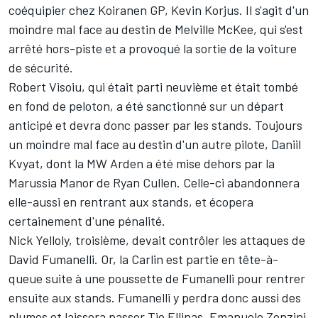
coéquipier chez Koiranen GP, Kevin Korjus. Il s'agit d'un
moindre mal face au destin de Melville McKee, qui s'est
arrêté hors-piste et a provoqué la sortie de la voiture
de sécurité.
Robert Visoiu, qui était parti neuvième et était tombé
en fond de peloton, a été sanctionné sur un départ
anticipé et devra donc passer par les stands. Toujours
un moindre mal face au destin d'un autre pilote, Daniil
Kvyat, dont la MW Arden a été mise dehors par la
Marussia Manor de Ryan Cullen. Celle-ci abandonnera
elle-aussi en rentrant aux stands, et écopera
certainement d'une pénalité.
Nick Yelloly, troisième, devait contrôler les attaques de
David Fumanelli. Or, la Carlin est partie en tête-à-
queue suite à une poussette de Fumanelli pour rentrer
ensuite aux stands. Fumanelli y perdra donc aussi des
plumes et laissera passer Tio Ellinas. Emanuele Zonzini