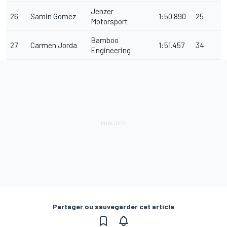
Jenzer
26
Samin Gomez
1:50.890
25
Motorsport
Bamboo
27
Carmen Jorda
1:51.457
34
Engineering
Partager ou sauvegarder cet article