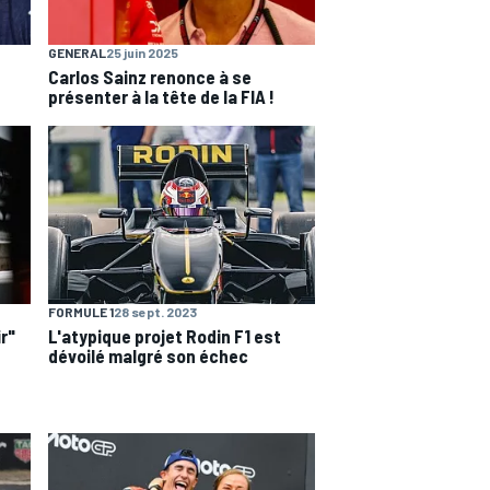
GENERAL
25 juin 2025
Carlos Sainz renonce à se
présenter à la tête de la FIA !
FORMULE 1
28 sept. 2023
ir"
L'atypique projet Rodin F1 est
dévoilé malgré son échec