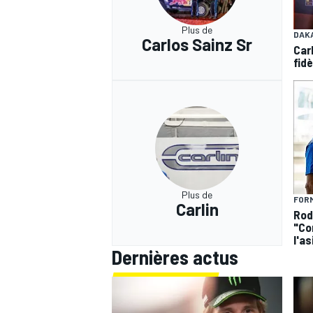
Plus de
DAK
Carlos Sainz Sr
Car
fidè
Plus de
FORM
Carlin
Rodi
"Co
l'as
Dernières actus