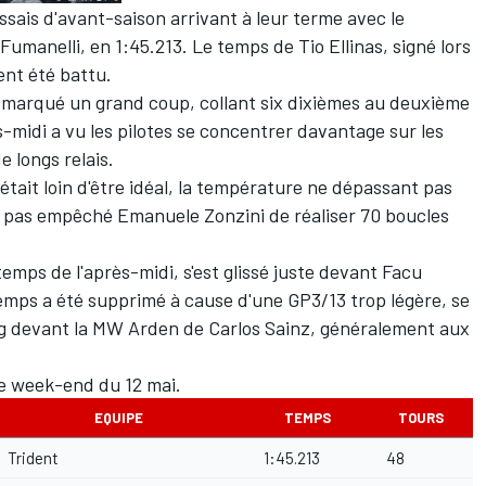
ssais d'avant-saison arrivant à leur terme avec le
Fumanelli, en 1:45.213. Le temps de Tio Ellinas, signé lors
ent été battu.
a marqué un grand coup, collant six dixièmes au deuxième
-midi a vu les pilotes se concentrer davantage sur les
 longs relais.
 était loin d'être idéal, la température ne dépassant pas
'a pas empêché Emanuele Zonzini de réaliser 70 boucles
temps de l'après-midi, s'est glissé juste devant Facu
temps a été supprimé à cause d'une GP3/13 trop légère, se
g devant la MW Arden de Carlos Sainz, généralement aux
e week-end du 12 mai.
EQUIPE
TEMPS
TOURS
Trident
1:45.213
48