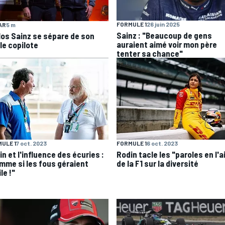
FORMULE 1
26 juin 2025
AR
5 m
Sainz : "Beaucoup de gens
los Sainz se sépare de son
auraient aimé voir mon père
le copilote
tenter sa chance"
ULE 1
7 oct. 2023
FORMULE 1
6 oct. 2023
n et l'influence des écuries :
Rodin tacle les "paroles en l'a
mme si les fous géraient
de la F1 sur la diversité
ile !"