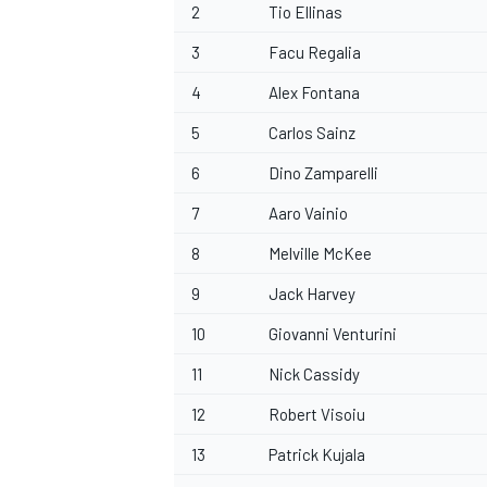
2
Tio Ellinas
3
Facu Regalia
4
Alex Fontana
5
Carlos Sainz
6
Dino Zamparelli
7
Aaro Vainio
8
Melville McKee
9
Jack Harvey
10
Giovanni Venturini
11
Nick Cassidy
12
Robert Visoiu
13
Patrick Kujala