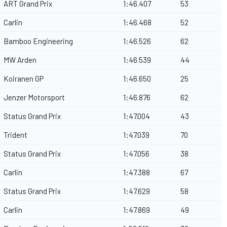
ART Grand Prix
1:46.407
53
Carlin
1:46.468
52
Bamboo Engineering
1:46.526
62
MW Arden
1:46.539
44
Koiranen GP
1:46.650
25
Jenzer Motorsport
1:46.876
62
Status Grand Prix
1:47.004
43
Trident
1:47.039
70
Status Grand Prix
1:47.056
38
Carlin
1:47.388
67
Status Grand Prix
1:47.629
58
Carlin
1:47.869
49