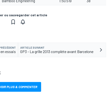
Bamboo Engineering
1:50.519
38
er ou sauvegarder cet article
 PRÉCÉDENT
ARTICLE SUIVANT
x en essais
GP3 - La grille 2013 complète avant Barcelone
S
VOIR PLUS & COMMENTER