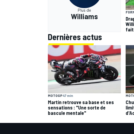
Plus de
FORM
Williams
Dra
Wil
fai
Dernières actus
MOTOGP
47 min
MOT
Martín retrouve sa base et ses
Chu
sensations : "Une sorte de
limi
bascule mentale"
d'A