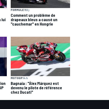
FORMULE 1
12 j
Comment un problème de
 lui
drapeaux bleus a causé un
"cauchemar" en Hongrie
MOTOGP
14 h
sion
Bagnaia : "Álex Márquez est
oGP
devenu le pilote de référence
chez Ducati"