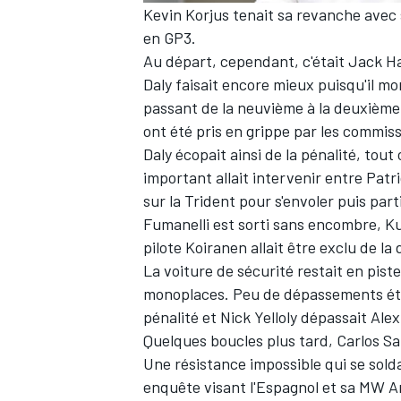
Kevin Korjus tenait sa revanche avec s
en GP3.
WRC
Au départ, cependant, c'était Jack Ha
Daly faisait encore mieux puisqu'il m
passant de la neuvième à la deuxième 
ont été pris en grippe par les commiss
Daly écopait ainsi de la pénalité, to
important allait intervenir entre Pat
sur la Trident pour s'envoler puis part
Fumanelli est sorti sans encombre, K
pilote Koiranen allait être exclu de l
La voiture de sécurité restait en pist
monoplaces. Peu de dépassements étaie
pénalité et Nick Yelloly dépassait Ale
WEC
Quelques boucles plus tard, Carlos Sai
Une résistance impossible qui se sold
enquête visant l'Espagnol et sa MW A