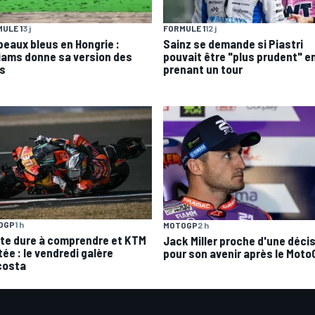
ULE 1
3 j
FORMULE 1
12 j
peaux bleus en Hongrie :
Sainz se demande si Piastri
liams donne sa version des
pouvait être "plus prudent" en
ts
prenant un tour
OGP
1 h
MOTOGP
2 h
te dure à comprendre et KTM
Jack Miller proche d'une déci
tée : le vendredi galère
pour son avenir après le Mot
costa