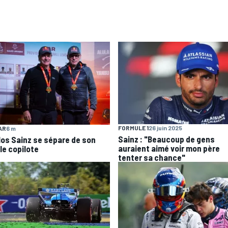
FORMULE 1
26 juin 2025
AR
6 m
Sainz : "Beaucoup de gens
los Sainz se sépare de son
auraient aimé voir mon père
le copilote
tenter sa chance"