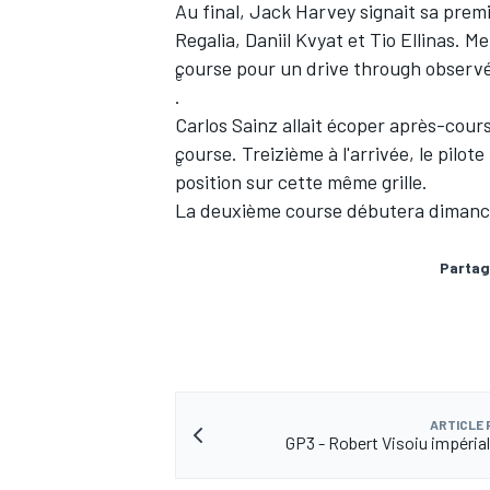
Au final, Jack Harvey signait sa prem
Regalia, Daniil Kvyat et Tio Ellinas. 
course pour un drive through observé
e
.
Carlos Sainz allait écoper après-cours
course. Treizième à l'arrivée, le pilot
e
position sur cette même grille.
La deuxième course débutera dimanc
Partag
ARTICLE
GP3 - Robert Visoiu impérial