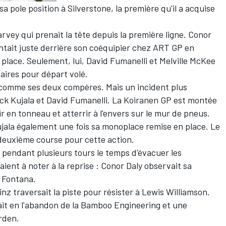
a pole position à Silverstone, la première qu'il a acquise
rvey qui prenait la tête depuis la première ligne. Conor
ontait juste derrière son coéquipier chez ART GP en
place. Seulement, lui, David Fumanelli et Melville McKee
aires pour départ volé.
ut comme ses deux compères. Mais un incident plus
rick Kujala et David Fumanelli. La Koiranen GP est montée
ir en tonneau et atterrir à l'envers sur le mur de pneus.
ujala également une fois sa monoplace remise en place. Le
a deuxième course pour cette action.
e pendant plusieurs tours le temps d'évacuer les
nt à noter à la reprise : Conor Daly observait sa
x Fontana.
nz traversait la piste pour résister à Lewis Williamson.
ait en l'abandon de la Bamboo Engineering et une
rden.