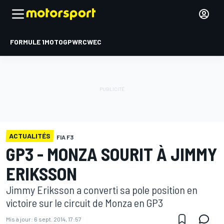
FORMULE 1
MOTOGP
WRC
WEC
ACTUALITÉS
FIA F3
GP3 - MONZA SOURIT À JIMMY
ERIKSSON
Jimmy Eriksson a converti sa pole position en
victoire sur le circuit de Monza en GP3
Mis à jour:
6 sept. 2014, 17:57