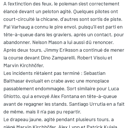
A l'extinction des feux, le poleman s'est correctement
élancé devant un peloton agité. Quelques pilotes ont
court-circuité la chicane, d'autres sont sortis de piste.
Pal Varhaug a connu le pire envol, puisqu'il est parti en
tête-à-queue dans les graviers, après un contact, pour
abandonner. Nelson Mason a lui aussi dû renoncer.
Après deux tours, Jimmy Eriksson a continué de mener
la course devant Dino Zamparelli, Robert Visoiu et
Marvin Kirchhöfer.
Les incidents n'étaient pas terminé : Sebastian
Balthasar évoluait en crabe avec une monoplace
passablement endommagée. Sort similaire pour Luca
Ghiotto, qui a envoyé Alex Fontana en tête-à-queue
avant de regagner les stands. Santiago Urrutia en a fait
de même, mais il n'a pas pu repartir.
Le drapeau jaune, agité pendant plusieurs tours, a
piégé Marvin Kirchhöfer, Alex Lynn et Patrick Kujala