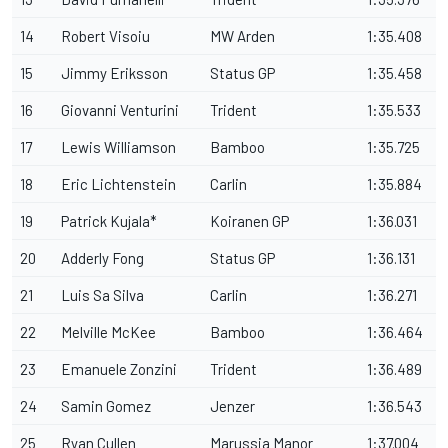
14
Robert Visoiu
MW Arden
1:35.408
15
Jimmy Eriksson
Status GP
1:35.458
16
Giovanni Venturini
Trident
1:35.533
17
Lewis Williamson
Bamboo
1:35.725
18
Eric Lichtenstein
Carlin
1:35.884
19
Patrick Kujala*
Koiranen GP
1:36.031
20
Adderly Fong
Status GP
1:36.131
21
Luis Sa Silva
Carlin
1:36.271
22
Melville McKee
Bamboo
1:36.464
23
Emanuele Zonzini
Trident
1:36.489
24
Samin Gomez
Jenzer
1:36.543
25
Ryan Cullen
Marussia Manor
1:37.004