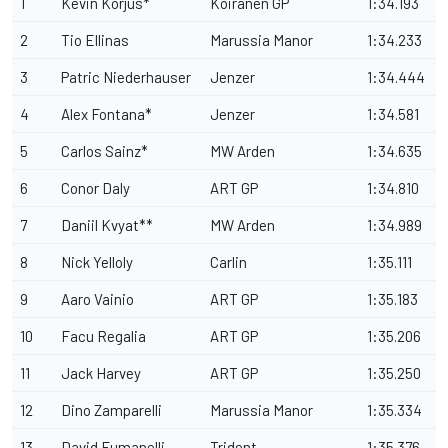
1
Kevin Korjus*
Koiranen GP
1:34.193
2
Tio Ellinas
Marussia Manor
1:34.233
3
Patric Niederhauser
Jenzer
1:34.444
4
Alex Fontana*
Jenzer
1:34.581
5
Carlos Sainz*
MW Arden
1:34.635
6
Conor Daly
ART GP
1:34.810
7
Daniil Kvyat**
MW Arden
1:34.989
8
Nick Yelloly
Carlin
1:35.111
9
Aaro Vainio
ART GP
1:35.183
10
Facu Regalia
ART GP
1:35.206
11
Jack Harvey
ART GP
1:35.250
12
Dino Zamparelli
Marussia Manor
1:35.334
13
David Fumanelli
Trident
1:35.376