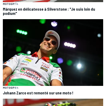
MOTOGP
7 h
Márquez en délicatesse à Silverstone : "Je suis loin du
podium"
MOTOGP
8 h
Johann Zarco est remonté sur une moto !