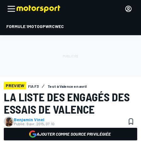
FORMULE 1
MOTOGP
WRC
WEC
PREVIEW
FIA F3
Test à Valence en avril
LA LISTE DES ENGAGÉS DES
ESSAIS DE VALENCE
Benjamin Vinel
Publié:
9 avr. 2015, 07:10
AJOUTER COMME SOURCE PRIVILÉGIÉE