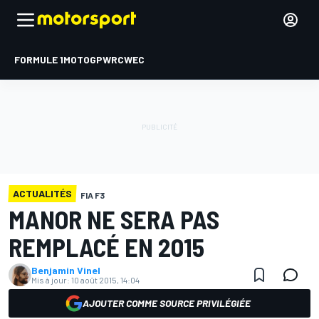
FORMULE 1
MOTOGP
WRC
WEC
ACTUALITÉS
FIA F3
MANOR NE SERA PAS
REMPLACÉ EN 2015
Benjamin Vinel
Mis à jour:
10 août 2015, 14:04
AJOUTER COMME SOURCE PRIVILÉGIÉE