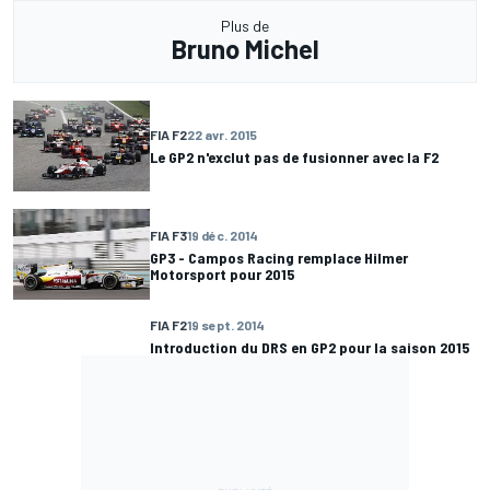
Plus de
Bruno Michel
FIA F2
22 avr. 2015
Le GP2 n'exclut pas de fusionner avec la F2
FIA F3
19 déc. 2014
GP3 - Campos Racing remplace Hilmer
Motorsport pour 2015
FIA F2
19 sept. 2014
Introduction du DRS en GP2 pour la saison 2015