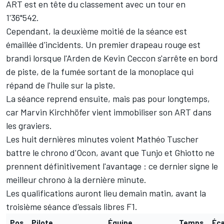
ART est en tête du classement avec un tour en
1'36"542.
Cependant, la deuxième moitié de la séance est
émaillée d'incidents. Un premier drapeau rouge est
brandi lorsque l'Arden de Kevin Ceccon s'arrête en bord
de piste, de la fumée sortant de la monoplace qui
répand de l'huile sur la piste.
La séance reprend ensuite, mais pas pour longtemps,
car Marvin Kirchhöfer vient immobiliser son ART dans
les graviers.
Les huit dernières minutes voient Mathéo Tuscher
battre le chrono d'Ocon, avant que Tunjo et Ghiotto ne
prennent définitivement l'avantage : ce dernier signe le
meilleur chrono à la dernière minute.
Les qualifications auront lieu demain matin, avant la
troisième séance d'essais libres F1.
Pos
Pilote
Équipe
Temps
Éc