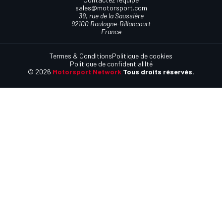
sales@motorsport.com
39, rue de la Saussière
92100 Boulogne-Billancourt
France
Termes & Conditions
Politique de cookies
Politique de confidentialilté
© 2026
Motorsport Network
Tous droits réservés.