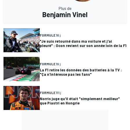
Plus de
Benjamin Vinel
FORMULE 1
6 j
"Je suis retourné dans ma voiture et j'ai
pleuré" : Ocon revient sur son année loin de la F1
FORMULE 1
9 j
La F1 retire les données des batteries à la TV :
"Ça n'intéresse pas les fans"
FORMULE 1
11 j
Norris juge qu'il était "simplement meilleur"
que Piastri en Hongrie