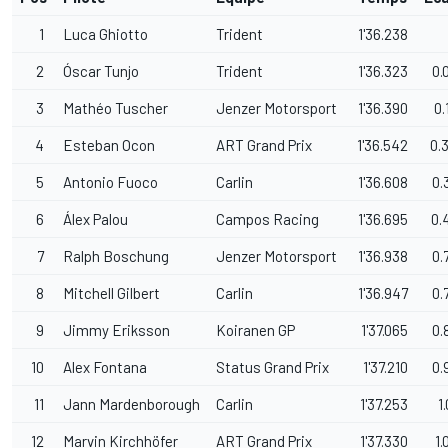
1
Luca Ghiotto
Trident
1'36.238
2
Óscar Tunjo
Trident
1'36.323
0.
3
Mathéo Tuscher
Jenzer Motorsport
1'36.390
0.
4
Esteban Ocon
ART Grand Prix
1'36.542
0.
5
Antonio Fuoco
Carlin
1'36.608
0.
6
Álex Palou
Campos Racing
1'36.695
0.
7
Ralph Boschung
Jenzer Motorsport
1'36.938
0.
8
Mitchell Gilbert
Carlin
1'36.947
0.
9
Jimmy Eriksson
Koiranen GP
1'37.065
0.
10
Alex Fontana
Status Grand Prix
1'37.210
0.
11
Jann Mardenborough
Carlin
1'37.253
1
12
Marvin Kirchhöfer
ART Grand Prix
1'37.330
1.