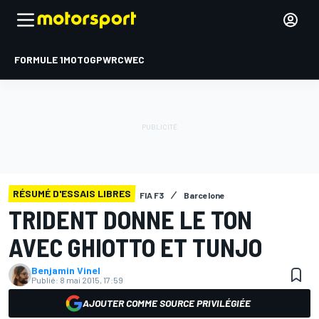
FORMULE 1
MOTOGP
WRC
WEC
RÉSUMÉ D'ESSAIS LIBRES
FIA F3
Barcelone
TRIDENT DONNE LE TON
AVEC GHIOTTO ET TUNJO
Benjamin Vinel
Publié:
8 mai 2015, 17:59
AJOUTER COMME SOURCE PRIVILÉGIÉE