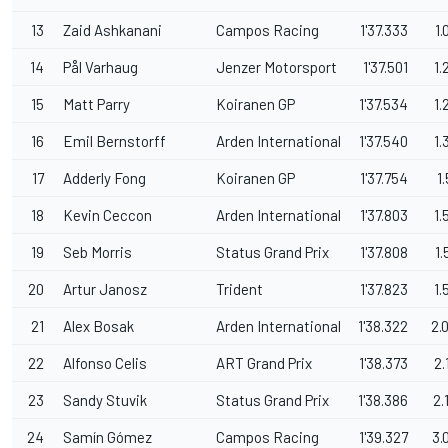
13
Zaid Ashkanani
Campos Racing
1'37.333
1.
14
Pål Varhaug
Jenzer Motorsport
1'37.501
1.
15
Matt Parry
Koiranen GP
1'37.534
1.
16
Emil Bernstorff
Arden International
1'37.540
1.
17
Adderly Fong
Koiranen GP
1'37.754
1
18
Kevin Ceccon
Arden International
1'37.803
1.
19
Seb Morris
Status Grand Prix
1'37.808
1.
20
Artur Janosz
Trident
1'37.823
1.
21
Alex Bosak
Arden International
1'38.322
2.
22
Alfonso Celis
ART Grand Prix
1'38.373
2.
23
Sandy Stuvik
Status Grand Prix
1'38.386
2.
24
Samín Gómez
Campos Racing
1'39.327
3.