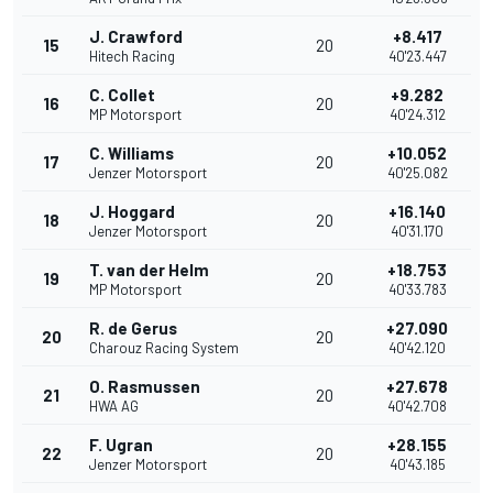
J. Crawford
+8.417
15
20
Hitech Racing
40'23.447
C. Collet
+9.282
16
20
MP Motorsport
40'24.312
C. Williams
+10.052
17
20
Jenzer Motorsport
40'25.082
J. Hoggard
+16.140
18
20
Jenzer Motorsport
40'31.170
T. van der Helm
+18.753
19
20
MP Motorsport
40'33.783
R. de Gerus
+27.090
20
20
Charouz Racing System
40'42.120
O. Rasmussen
+27.678
21
20
HWA AG
40'42.708
F. Ugran
+28.155
22
20
Jenzer Motorsport
40'43.185