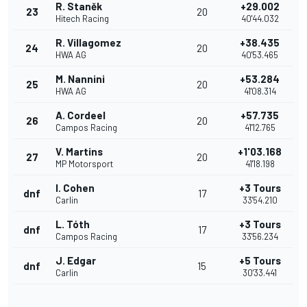
R. Staněk
+29.002
23
20
Hitech Racing
40'44.032
R. Villagomez
+38.435
24
20
HWA AG
40'53.465
M. Nannini
+53.284
25
20
HWA AG
41'08.314
A. Cordeel
+57.735
26
20
Campos Racing
41'12.765
V. Martins
+1'03.168
27
20
MP Motorsport
41'18.198
I. Cohen
+3 Tours
dnf
17
Carlin
33'54.210
L. Tóth
+3 Tours
dnf
17
Campos Racing
33'56.234
J. Edgar
+5 Tours
dnf
15
Carlin
30'33.441