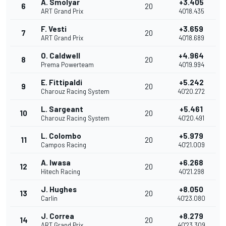
A. Smolyar
+3.405
6
20
ART Grand Prix
40'18.435
F. Vesti
+3.659
7
20
ART Grand Prix
40'18.689
O. Caldwell
+4.964
8
20
Prema Powerteam
40'19.994
E. Fittipaldi
+5.242
9
20
Charouz Racing System
40'20.272
L. Sargeant
+5.461
10
20
Charouz Racing System
40'20.491
L. Colombo
+5.979
11
20
Campos Racing
40'21.009
A. Iwasa
+6.268
12
20
Hitech Racing
40'21.298
J. Hughes
+8.050
13
20
Carlin
40'23.080
J. Correa
+8.279
14
20
ART Grand Prix
40'23.309