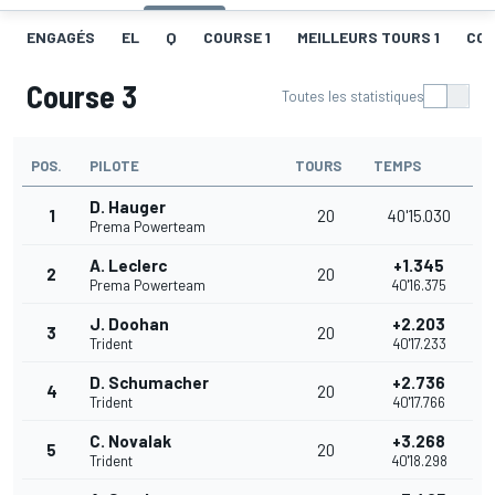
ENGAGÉS
EL
Q
COURSE 1
MEILLEURS TOURS 1
COU
Course 3
Toutes les statistiques
POS.
PILOTE
TOURS
TEMPS
D. Hauger
1
20
40'15.030
Prema Powerteam
A. Leclerc
+1.345
2
20
Prema Powerteam
40'16.375
J. Doohan
+2.203
3
20
Trident
40'17.233
D. Schumacher
+2.736
4
20
Trident
40'17.766
C. Novalak
+3.268
5
20
Trident
40'18.298