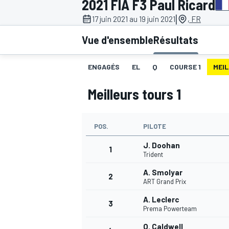
2021 FIA F3 Paul Ricard
|
17 juin 2021 au 19 juin 2021
, FR
Vue d'ensemble
Résultats
ENGAGÉS
EL
Q
COURSE 1
MEIL
MOTOGP
Meilleurs tours 1
POS.
PILOTE
J. Doohan
1
Trident
A. Smolyar
2
ART Grand Prix
A. Leclerc
3
Prema Powerteam
O. Caldwell