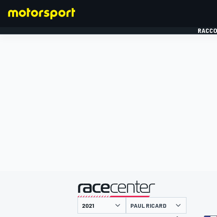
RACCO
FORMULE 1
présenté par
PAUL RICARD