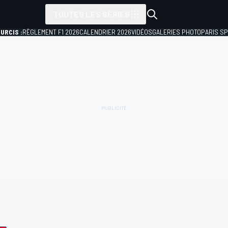
TOUTES LES SÉRIES
URCIS :
RÈGLEMENT F1 2026
CALENDRIER 2026
VIDÉOS
GALERIES PHOTO
PARIS S