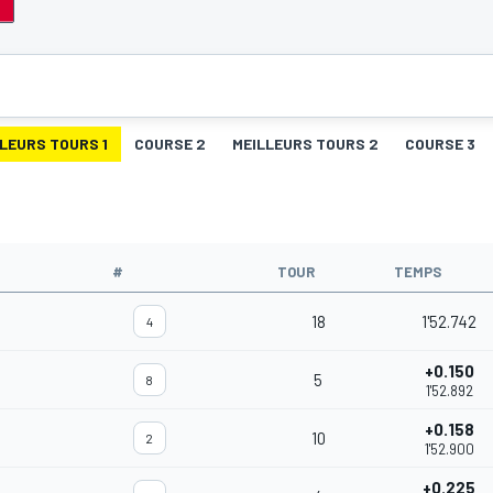
LEURS TOURS 1
COURSE 2
MEILLEURS TOURS 2
COURSE 3
#
TOUR
TEMPS
18
1'52.742
4
+0.150
5
8
1'52.892
+0.158
10
2
1'52.900
+0.225