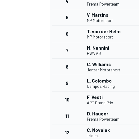
4
Prema Powerteam
V. Martins
5
WRC
MP Motorsport
T. van der Helm
6
MP Motorsport
M. Nannini
7
HWA AG
C. Williams
8
Jenzer Motorsport
L. Colombo
9
Campos Racing
F. Vesti
10
ART Grand Prix
WEC
D. Hauger
11
Prema Powerteam
C. Novalak
12
Trident