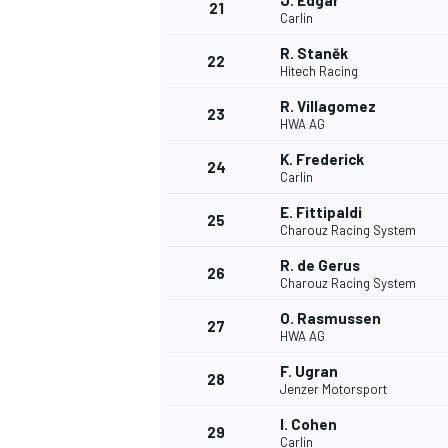
J. Edgar
21
Carlin
R. Staněk
22
Hitech Racing
R. Villagomez
23
HWA AG
K. Frederick
24
Carlin
E. Fittipaldi
25
Charouz Racing System
R. de Gerus
26
Charouz Racing System
O. Rasmussen
27
HWA AG
F. Ugran
28
Jenzer Motorsport
I. Cohen
29
Carlin