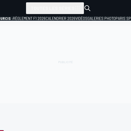
TOUTES LES SÉRIES
URCIS :
RÈGLEMENT F1 2026
CALENDRIER 2026
VIDÉOS
GALERIES PHOTO
PARIS S