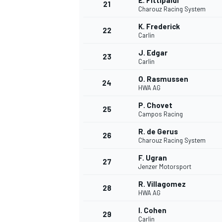
E. Fittipaldi
21
Charouz Racing System
K. Frederick
22
Carlin
J. Edgar
23
Carlin
O. Rasmussen
24
HWA AG
P. Chovet
25
Campos Racing
R. de Gerus
26
Charouz Racing System
F. Ugran
27
Jenzer Motorsport
R. Villagomez
28
HWA AG
I. Cohen
29
Carlin