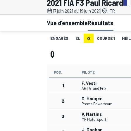
2021 FIA F3 Paul Ricard
|
17 juin 2021 au 19 juin 2021
, FR
Vue d'ensemble
Résultats
ENGAGÉS
EL
Q
COURSE 1
MEIL
MOTOGP
Q
POS.
PILOTE
F. Vesti
1
ART Grand Prix
D. Hauger
2
Prema Powerteam
V. Martins
3
MP Motorsport
J. Doohan