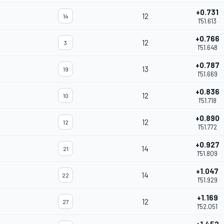
+0.731
12
14
1'51.613
+0.766
12
3
1'51.648
+0.787
13
19
1'51.669
+0.836
12
10
1'51.718
+0.890
12
12
1'51.772
+0.927
14
21
1'51.809
+1.047
14
22
1'51.929
+1.169
12
27
1'52.051