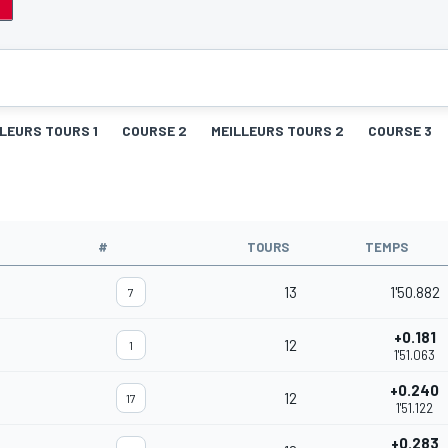
LEURS TOURS 1
COURSE 2
MEILLEURS TOURS 2
COURSE 3
#
TOURS
TEMPS
13
1'50.882
7
+0.181
12
1
1'51.063
+0.240
12
17
1'51.122
+0.283