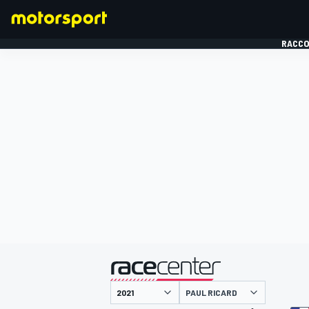
RACCO
FORMULE 1
présenté par
PAUL RICARD