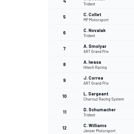
4
Trident
C. Collet
5
WRC
MP Motorsport
C. Novalak
6
Trident
A. Smolyar
7
ART Grand Prix
A. Iwasa
8
Hitech Racing
J. Correa
9
ART Grand Prix
L. Sargeant
10
Charouz Racing System
WEC
D. Schumacher
11
Trident
C. Williams
12
Jenzer Motorsport