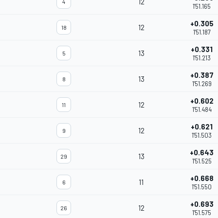
12
4
1'51.165
+0.305
12
18
1'51.187
+0.331
13
5
1'51.213
+0.387
13
8
1'51.269
+0.602
12
11
1'51.484
+0.621
12
9
1'51.503
+0.643
13
29
1'51.525
+0.668
11
6
1'51.550
+0.693
12
26
1'51.575