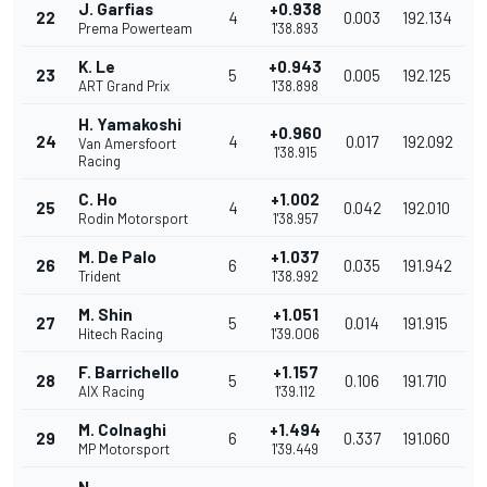
J. Garfias
+0.938
22
4
0.003
192.134
Prema Powerteam
1'38.893
K. Le
+0.943
23
5
0.005
192.125
ART Grand Prix
1'38.898
H. Yamakoshi
+0.960
24
4
0.017
192.092
Van Amersfoort
1'38.915
Racing
C. Ho
+1.002
25
4
0.042
192.010
Rodin Motorsport
1'38.957
M. De Palo
+1.037
26
6
0.035
191.942
Trident
1'38.992
M. Shin
+1.051
27
5
0.014
191.915
Hitech Racing
1'39.006
F. Barrichello
+1.157
28
5
0.106
191.710
AIX Racing
1'39.112
M. Colnaghi
+1.494
29
6
0.337
191.060
MP Motorsport
1'39.449