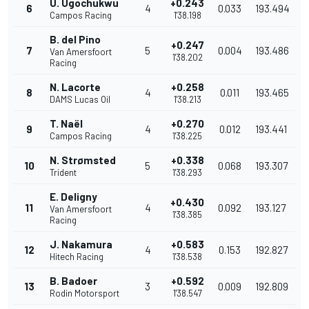
U. Ugochukwu
+0.243
6
4
0.033
193.494
Campos Racing
1'38.198
B. del Pino
+0.247
7
5
0.004
193.486
Van Amersfoort
1'38.202
Racing
N. Lacorte
+0.258
8
4
0.011
193.465
DAMS Lucas Oil
1'38.213
T. Naël
+0.270
9
4
0.012
193.441
Campos Racing
1'38.225
N. Strømsted
+0.338
10
5
0.068
193.307
Trident
1'38.293
E. Deligny
+0.430
11
4
0.092
193.127
Van Amersfoort
1'38.385
Racing
J. Nakamura
+0.583
12
4
0.153
192.827
Hitech Racing
1'38.538
B. Badoer
+0.592
13
3
0.009
192.809
Rodin Motorsport
1'38.547