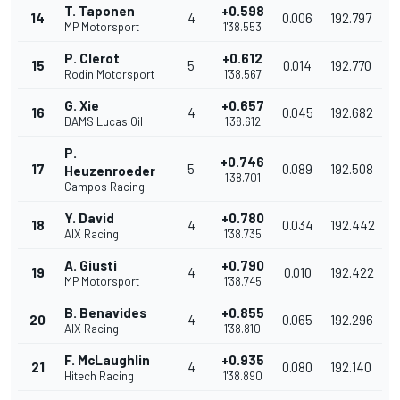
T. Taponen
+0.598
14
4
0.006
192.797
MP Motorsport
1'38.553
P. Clerot
+0.612
15
5
0.014
192.770
Rodin Motorsport
1'38.567
G. Xie
+0.657
16
4
0.045
192.682
DAMS Lucas Oil
1'38.612
P.
+0.746
17
5
0.089
192.508
Heuzenroeder
1'38.701
Campos Racing
Y. David
+0.780
18
4
0.034
192.442
AIX Racing
1'38.735
A. Giusti
+0.790
19
4
0.010
192.422
MP Motorsport
1'38.745
B. Benavides
+0.855
20
4
0.065
192.296
AIX Racing
1'38.810
F. McLaughlin
+0.935
21
4
0.080
192.140
Hitech Racing
1'38.890