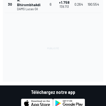
N.
+1.758
30
6
0.264
190.554
Bhirombhakdi
1'39.713
DAMS Lucas Oil
Téléchargez notre app