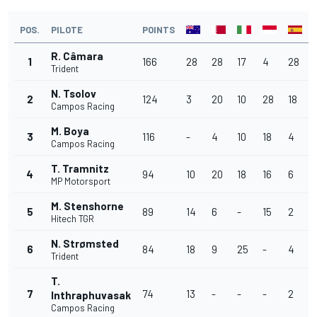
POS.
PILOTE
POINTS
R. Câmara
1
166
28
28
17
4
28
Trident
N. Tsolov
2
124
3
20
10
28
18
Campos Racing
M. Boya
3
116
-
4
10
18
4
Campos Racing
T. Tramnitz
4
94
10
20
18
16
6
MP Motorsport
M. Stenshorne
5
89
14
6
-
15
2
Hitech TGR
N. Strømsted
6
84
18
9
25
-
4
Trident
T.
7
74
13
-
-
-
2
Inthraphuvasak
Campos Racing