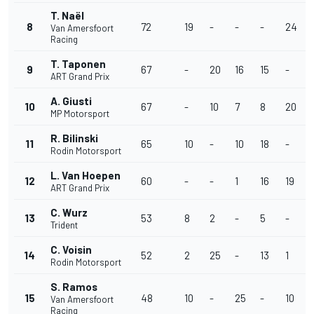
T. Naël
8
72
19
-
-
-
24
1
Van Amersfoort
Racing
T. Taponen
9
67
-
20
16
15
-
ART Grand Prix
A. Giusti
10
67
-
10
7
8
20
MP Motorsport
R. Bilinski
11
65
10
-
10
18
-
Rodin Motorsport
L. Van Hoepen
12
60
-
-
1
16
19
ART Grand Prix
C. Wurz
13
53
8
2
-
5
-
Trident
C. Voisin
14
52
2
25
-
13
1
Rodin Motorsport
S. Ramos
15
48
10
-
25
-
10
Van Amersfoort
Racing