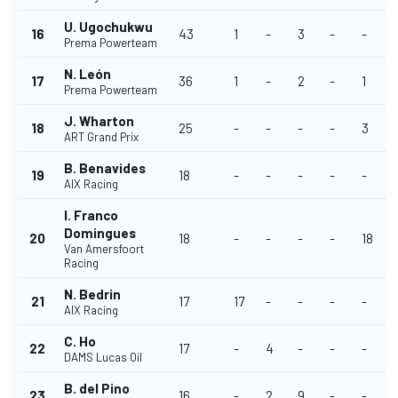
U. Ugochukwu
16
43
1
-
3
-
-
Prema Powerteam
N. León
17
36
1
-
2
-
1
1
Prema Powerteam
J. Wharton
18
25
-
-
-
-
3
ART Grand Prix
B. Benavides
19
18
-
-
-
-
-
AIX Racing
I. Franco
Domingues
20
18
-
-
-
-
18
Van Amersfoort
Racing
N. Bedrin
21
17
17
-
-
-
-
AIX Racing
C. Ho
22
17
-
4
-
-
-
DAMS Lucas Oil
B. del Pino
23
16
-
2
9
-
-