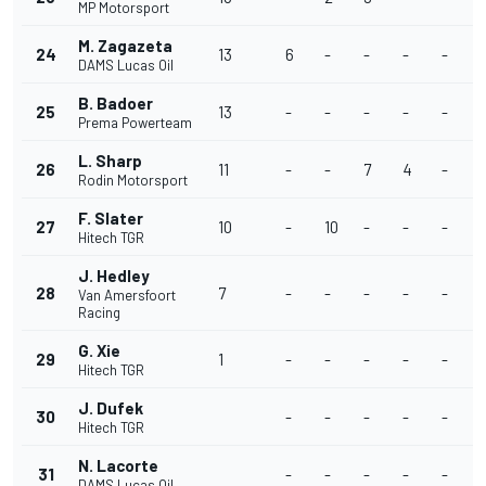
MP Motorsport
M. Zagazeta
24
13
6
-
-
-
-
DAMS Lucas Oil
B. Badoer
25
13
-
-
-
-
-
Prema Powerteam
L. Sharp
26
11
-
-
7
4
-
Rodin Motorsport
F. Slater
27
10
-
10
-
-
-
Hitech TGR
J. Hedley
28
7
-
-
-
-
-
Van Amersfoort
Racing
G. Xie
29
1
-
-
-
-
-
Hitech TGR
J. Dufek
30
-
-
-
-
-
Hitech TGR
N. Lacorte
31
-
-
-
-
-
DAMS Lucas Oil