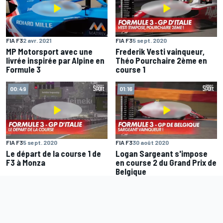
FIA F3
2 avr. 2021
FIA F3
5 sept. 2020
MP Motorsport avec une
Frederik Vesti vainqueur,
livrée inspirée par Alpine en
Théo Pourchaire 2ème en
Formule 3
course 1
00:49
01:16
FIA F3
5 sept. 2020
FIA F3
30 août 2020
Le départ de la course 1 de
Logan Sargeant s'impose
F3 à Monza
en course 2 du Grand Prix de
Belgique