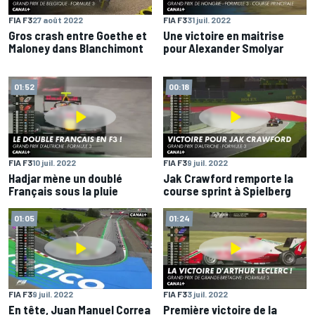
FIA F3
27 août 2022
FIA F3
31 juil. 2022
Gros crash entre Goethe et
Une victoire en maitrise
Maloney dans Blanchimont
pour Alexander Smolyar
01:52
00:18
FIA F3
10 juil. 2022
FIA F3
9 juil. 2022
Hadjar mène un doublé
Jak Crawford remporte la
Français sous la pluie
course sprint à Spielberg
01:05
01:24
FIA F3
9 juil. 2022
FIA F3
3 juil. 2022
En tête, Juan Manuel Correa
Première victoire de la