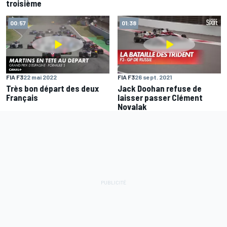
troisième
00:57
01:38
FIA F3
22 mai 2022
FIA F3
26 sept. 2021
Très bon départ des deux
Jack Doohan refuse de
Français
laisser passer Clément
Novalak