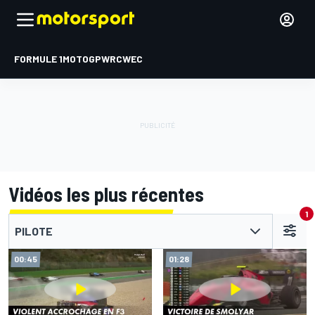
FORMULE 1
MOTOGP
WRC
WEC
Vidéos les plus récentes
1
PILOTE
00:45
01:28