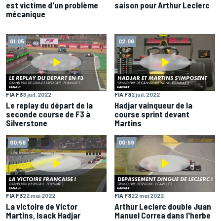
est victime d'un problème
saison pour Arthur Leclerc
mécanique
01:05
02:06
FIA F3
3 juil. 2022
FIA F3
2 juil. 2022
Le replay du départ de la
Hadjar vainqueur de la
seconde course de F3 à
course sprint devant
Silverstone
Martins
00:58
00:59
FIA F3
22 mai 2022
FIA F3
22 mai 2022
La victoire de Victor
Arthur Leclerc double Juan
Martins, Isack Hadjar
Manuel Correa dans l'herbe