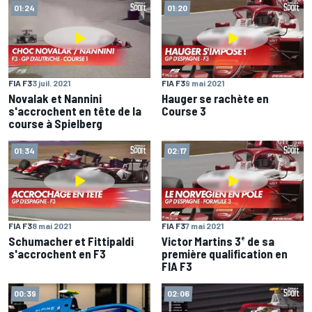
01:24
01:20
FIA F3
3 juil. 2021
FIA F3
9 mai 2021
Novalak et Nannini
Hauger se rachète en
s'accrochent en tête de la
Course 3
course à Spielberg
01:34
02:17
FIA F3
8 mai 2021
FIA F3
7 mai 2021
Schumacher et Fittipaldi
Victor Martins 3ᵉ de sa
s'accrochent en F3
première qualification en
FIA F3
00:39
02:06