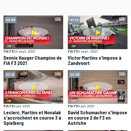
02:08
01:22
FIA F3
24 sept. 2021
FIA F3
4 sept. 2021
Dennis Hauger Champion de
Victor Martins s'impose à
FIA F3 2021
Zandvoort
02:10
02:36
FIA F3
4 juil. 2021
FIA F3
4 juil. 2021
Leclerc, Martins et Novalak
David Schumacher s'impose
s'accrochent en course 3 à
en course 2 de F3 en
Spielberg
Autriche