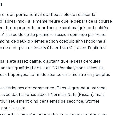
n
circuit permanent, il était possible de réaliser la
di après-midi, à la même heure que le départ de la course
s tours prudents pour tous se sont malgré tout soldés
 À l’issue de cette première session dominée par
René
à moins de deux dixièmes et son coéquipier Vandoorne à
e des temps. Les écarts étaient serrés, avec 17 pilotes
ai a été assez calme, d’autant qu’elle s'est déroulée
nt les qualifications. Les DS Penske y sont allées au
es et appuyés. La fin de séance en a montré un peu plus
oses sérieuses ont commencé. Dans le groupe A, Vergne
e, avec
Sacha Fenestraz
et
Norman Nato
(Nissan), mais
 Pour seulement cinq centièmes de seconde,
Stoffel
 pour la suite.
 à néants, puisqu’on apprendrait quelques minutes plus