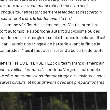
portante de ces monoplaces électriques, on peut
haque tour en restant derrière le leader, et c’est certain
ucun intérêt à être le leader avant la fin."
llaient se vérifier dès le lendemain. C’est la première
 sport automobile s’approche autant du cyclisme ou des
op dépenser d’énergie et se blottit dans le peloton. Il sait
ar il aurait une fringale de batterie avant la fin de la
camarades. Mais il faut aussi sortir du bois afin de tenter
n général les DS E-TENSE FE23 du team franco-américain
t travaillent les autres",
continue Vergne, seul double
tre côté, nous analysons chaque virage au simulateur, nous
ur les circuits, et nous arrivons avec une préparation très