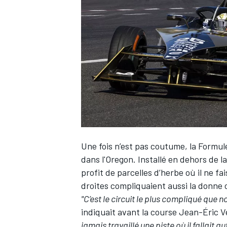
WRC
Une fois n’est pas coutume, la Formul
dans l'Oregon. Installé en dehors de la
profit de parcelles d’herbe où il ne f
WEC
droites compliquaient aussi la donne 
"C’est le circuit le plus compliqué que 
indiquait avant la course
Jean-Éric V
jamais travaillé une piste où il fallait 