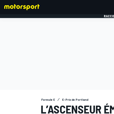
RACCO
FORMULE 1
Formule E
E-Prix de Portland
L’ASCENSEUR É