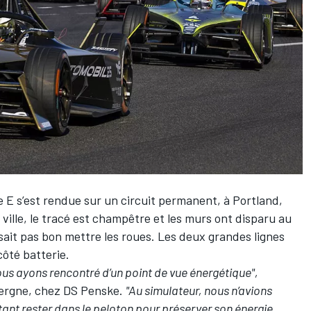
e E s’est rendue sur un circuit permanent, à Portland,
 ville, le tracé est champêtre et les murs ont disparu au
aisait pas bon mettre les roues. Les deux grandes lignes
côté batterie.
nous ayons rencontré d’un point de vue énergétique",
ergne
, chez
DS Penske
.
"Au simulateur, nous n’avions
autant rester dans le peloton pour préserver son énergie.