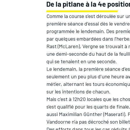
De la pitlane à la 4e positio
Comme la course s’est déroulée sur un 
première séance d’essai dès le vendre
programmée le lendemain. Des premier
AUTRES CHAMPIONNATS
par quelques embardées dans l’herbe.
Rast
(
McLaren
), Vergne se trouvait 
une demi-seconde du haut de la feuill
qui se tenaient en une seconde.
Le lendemain, la première séance d’ess
seulement un peu plus d’une heure ava
métier, alternant les tours économiqu
sur les intentions de chacun.
Mais c’est à 12h20 locales que les ch
s'est qualifié pour les quarts de final
aussi
Maximilian Günther
(Maserati).
Vandoorne
n'a pas décroché son billet
Des efforts dans tous les cas réduits