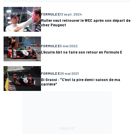
FORMULE E
13 sept. 2024
Muller veut retrouver le WEC après son départ de
chez Peugeot
FORMULE E
5 mai 2022
L'écurie Abt va faire son retour en Formule E
FORMULE E
25 mai 2021
Di Grassi : "C'est la pire demi-saison de ma
carrière"