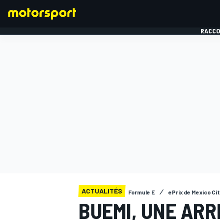
RACCO
FORMULE 1
ACTUALITÉS
Formule E
ePrix de Mexico Ci
BUEMI, UNE ARR