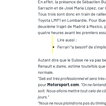
En effet, la présence de
Sébastien B
Sarrazin et de José María López, car 
Tous trois sont donc en train de rallie
Toyota LMP1 en Lombardie. Pour Buemi
deuxième trajet de Madrid à Mexico, po
quatre heures avant les premiers essai
Lire aussi :
Ferrari "a besoin" de s'imp
Autant dire que le Suisse ne va pas b
Renault e.dams, estime toutefois qu
normale.
"Seb est très professionnel et sera trè
pour
Motorsport.com
.
"On ne l'enten
soit. Nous allons mettre tout cela de côt
jours."
"Nous ne nous plaindrons pas du timing. I