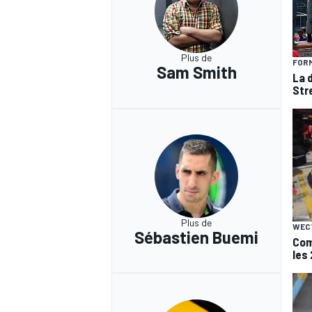
Plus de
FORM
Sam Smith
La 
Str
Plus de
WEC
Sébastien Buemi
Com
les