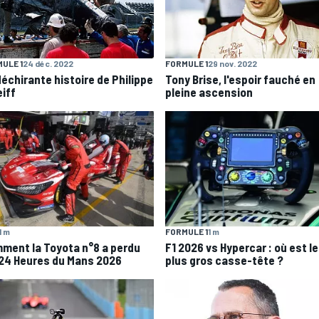
ULE 1
24 déc. 2022
FORMULE 1
29 nov. 2022
déchirante histoire de Philippe
Tony Brise, l'espoir fauché en
eiff
pleine ascension
1 m
FORMULE 1
1 m
ment la Toyota n°8 a perdu
F1 2026 vs Hypercar : où est le
 24 Heures du Mans 2026
plus gros casse-tête ?