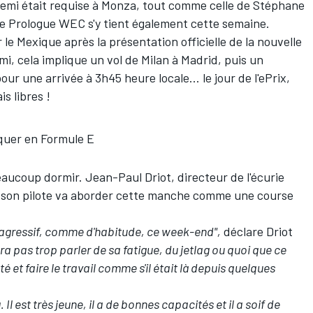
uemi
était requise à Monza, tout comme celle de Stéphane
le Prologue WEC s'y tient également cette semaine.
r le Mexique après la présentation officielle de la nouvelle
, cela implique un vol de Milan à Madrid, puis un
ur une arrivée à 3h45 heure locale... le jour de l'ePrix,
s libres !
liquer en Formule E
eaucoup dormir. Jean-Paul Driot, directeur de l'écurie
e son pilote va aborder cette manche comme une course
s agressif, comme d'habitude, ce week-end",
déclare Driot
dra pas trop parler de sa fatigue, du jetlag ou quoi que ce
é et faire le travail comme s'il était là depuis quelques
l est très jeune, il a de bonnes capacités et il a soif de