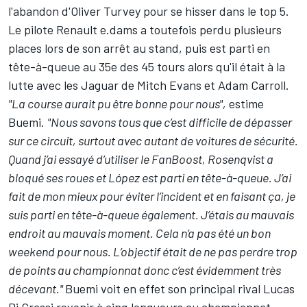
l'abandon d'Oliver Turvey pour se hisser dans le top 5.
Le pilote Renault e.dams a toutefois perdu plusieurs
places lors de son arrêt au stand, puis est parti en
tête-à-queue au 35e des 45 tours alors qu'il était à la
lutte avec les Jaguar de Mitch Evans et Adam Carroll.
"La course aurait pu être bonne pour nous",
estime
Buemi.
"Nous savons tous que c’est difficile de dépasser
sur ce circuit, surtout avec autant de voitures de sécurité.
Quand j’ai essayé d’utiliser le FanBoost, Rosenqvist a
bloqué ses roues et López est parti en tête-à-queue. J’ai
fait de mon mieux pour éviter l’incident et en faisant ça, je
suis parti en tête-à-queue également. J’étais au mauvais
endroit au mauvais moment. Cela n’a pas été un bon
weekend pour nous. L’objectif était de ne pas perdre trop
de points au championnat donc c’est évidemment très
décevant."
Buemi voit en effet son principal rival Lucas