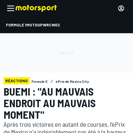
FORMULE 1
MOTOGP
WRC
WEC
RÉACTIONS
Formule E
ePrix de Mexico City
BUEMI : "AU MAUVAIS
ENDROIT AU MAUVAIS
MOMENT"
Après trois victoires en autant de courses, l'ePrix
de Mexico n'a indéniablement pas été à la hauteur