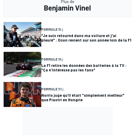
Plus de
Benjamin Vinel
FORMULE 1
5 j
"Je suis retourné dans ma voiture et j'ai
pleuré" : Ocon revient sur son année loin de la F1
FORMULE 1
8 j
La F1 retire les données des batteries à la TV :
"Ça n'intéresse pas les fans"
FORMULE 1
11 j
Norris juge qu'il était "simplement meilleur"
que Piastri en Hongrie