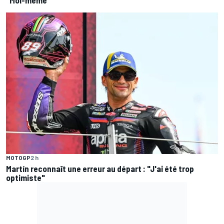
"Moi-même"
MOTOGP
2 h
Martín reconnaît une erreur au départ : "J'ai été trop
optimiste"