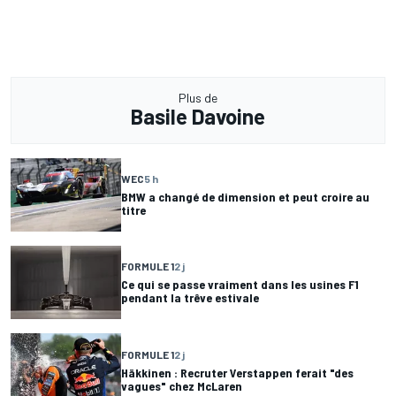
Plus de
Basile Davoine
WEC
5 h
BMW a changé de dimension et peut croire au
titre
FORMULE 1
2 j
Ce qui se passe vraiment dans les usines F1
pendant la trêve estivale
FORMULE 1
2 j
Häkkinen : Recruter Verstappen ferait "des
vagues" chez McLaren