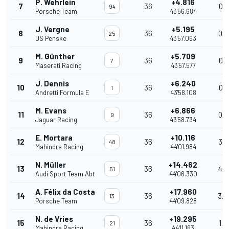
P. Wehrlein
+4.816
7
36
0.2
94
Porsche Team
43'56.684
J. Vergne
+5.195
8
36
0.3
25
DS Penske
43'57.063
M. Günther
+5.709
9
36
0.5
7
Maserati Racing
43'57.577
J. Dennis
+6.240
10
36
0.5
1
Andretti Formula E
43'58.108
M. Evans
+6.866
11
36
0.6
9
Jaguar Racing
43'58.734
E. Mortara
+10.116
12
36
3.2
48
Mahindra Racing
44'01.984
N. Müller
+14.462
13
36
4.3
51
Audi Sport Team Abt
44'06.330
A. Félix da Costa
+17.960
14
36
3.4
13
Porsche Team
44'09.828
N. de Vries
+19.295
15
36
1.3
21
Mahindra Racing
44'11.163