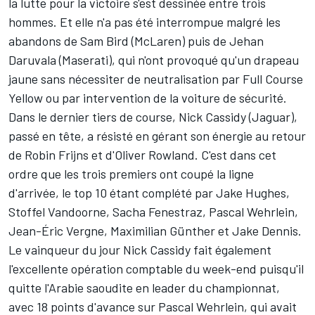
la lutte pour la victoire s'est dessinée entre trois
hommes. Et elle n'a pas été interrompue malgré les
abandons de
Sam Bird
(
McLaren
) puis de
Jehan
Daruvala
(Maserati), qui n'ont provoqué qu'un drapeau
jaune sans nécessiter de neutralisation par Full Course
Yellow ou par intervention de la voiture de sécurité.
Dans le dernier tiers de course,
Nick Cassidy
(Jaguar),
passé en tête, a résisté en gérant son énergie au retour
de Robin Frijns et d'Oliver Rowland. C'est dans cet
ordre que les trois premiers ont coupé la ligne
d'arrivée, le top 10 étant complété par
Jake Hughes
,
Stoffel Vandoorne
,
Sacha Fenestraz
,
Pascal Wehrlein
,
Jean-Éric Vergne
,
Maximilian Günther
et Jake Dennis.
Le vainqueur du jour Nick Cassidy fait également
l'excellente opération comptable du week-end puisqu'il
quitte l'Arabie saoudite en leader du championnat,
avec 18 points d'avance sur Pascal Wehrlein, qui avait