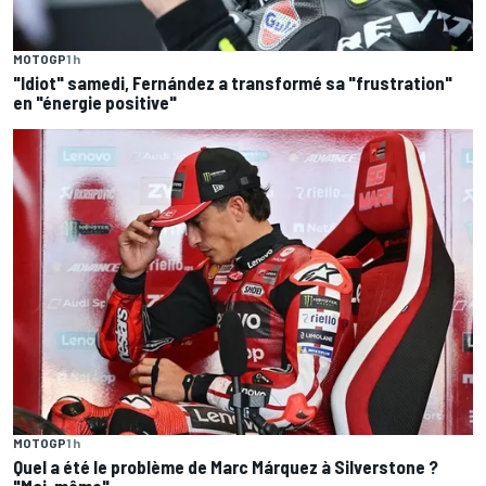
MOTOGP
1 h
"Idiot" samedi, Fernández a transformé sa "frustration"
en "énergie positive"
MOTOGP
1 h
Quel a été le problème de Marc Márquez à Silverstone ?