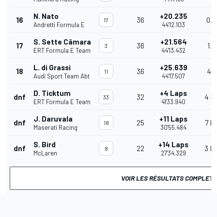
N. Nato
+20.235
16
36
0.9
17
Andretti Formula E
44'12.103
S. Sette Câmara
+21.564
17
36
1.3
3
ERT Formula E Team
44'13.432
L. di Grassi
+25.639
18
36
4.0
11
Audi Sport Team Abt
44'17.507
D. Ticktum
+4 Laps
dnf
32
4 L
33
ERT Formula E Team
41'33.940
J. Daruvala
+11 Laps
dnf
25
7 L
18
Maserati Racing
30'55.484
S. Bird
+14 Laps
dnf
22
3 L
8
McLaren
27'34.329
VOIR LES RÉSULTATS COMPLETS