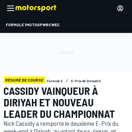
FORMULE 1
MOTOGP
WRC
WEC
RÉSUMÉ DE COURSE
Formule E
E-Prix de Diriyah II
CASSIDY VAINQUEUR À
DIRIYAH ET NOUVEAU
LEADER DU CHAMPIONNAT
Nick Cassidy a remporté le deuxième E-Prix du
week-end à Diriyah, au volant de sa Jaguar, et