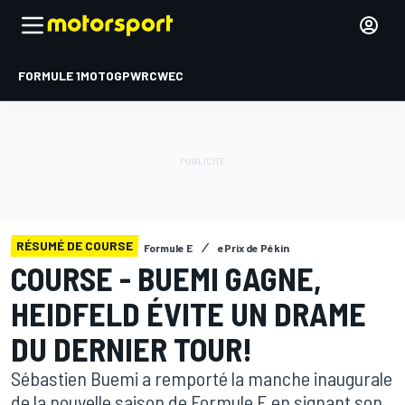
FORMULE 1
MOTOGP
WRC
WEC
RÉSUMÉ DE COURSE
Formule E
ePrix de Pékin
COURSE - BUEMI GAGNE,
HEIDFELD ÉVITE UN DRAME
DU DERNIER TOUR!
Sébastien Buemi a remporté la manche inaugurale
de la nouvelle saison de Formule E en signant son