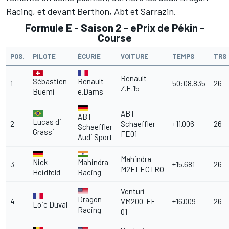
Racing, et devant Berthon, Abt et Sarrazin.
Formule E - Saison 2 - ePrix de Pékin -
Course
POS.
PILOTE
ÉCURIE
VOITURE
TEMPS
TRS
Renault
Sébastien
Renault
1
50:08.835
26
Z.E.15
Buemi
e.Dams
ABT
ABT
Lucas di
2
Schaeffler
+11.006
26
Schaeffler
Grassi
FE01
Audi Sport
Mahindra
Nick
Mahindra
3
+15.681
26
M2ELECTRO
Heidfeld
Racing
Venturi
Dragon
4
VM200-FE-
+16.009
26
Loic Duval
Racing
01