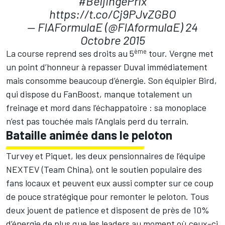
#BeijingePrix
https://t.co/Cj9PJvZGBO
— FIAFormulaE (@FIAformulaE)
24
Octobre 2015
ème
La course reprend ses droits au 5
tour. Vergne met
un point d’honneur à repasser Duval immédiatement
mais consomme beaucoup d’énergie. Son équipier Bird,
qui dispose du FanBoost, manque totalement un
freinage et mord dans l’échappatoire : sa monoplace
n’est pas touchée mais l’Anglais perd du terrain.
Bataille animée dans le peloton
Turvey et Piquet, les deux pensionnaires de l’équipe
NEXTEV (Team China), ont le soutien populaire des
fans locaux et peuvent eux aussi compter sur ce coup
de pouce stratégique pour remonter le peloton. Tous
deux jouent de patience et disposent de près de 10%
d’énergie de plus que les leaders au moment où ceux-ci