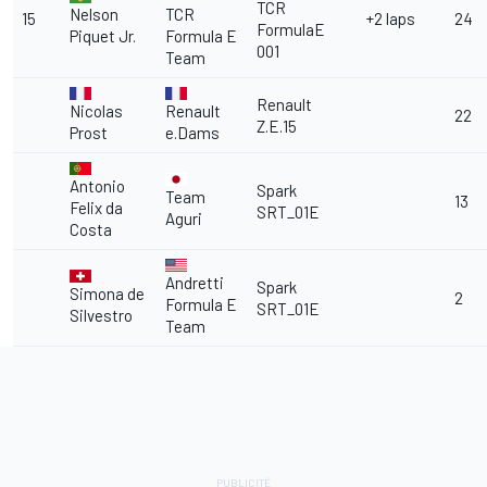
TCR
Nelson
TCR
15
+2 laps
24
FormulaE
Piquet Jr.
Formula E
001
Team
Renault
Nicolas
Renault
22
Z.E.15
Prost
e.Dams
Antonio
Spark
Team
13
Felix da
SRT_01E
Aguri
Costa
Andretti
Spark
Simona de
2
Formula E
SRT_01E
Silvestro
Team