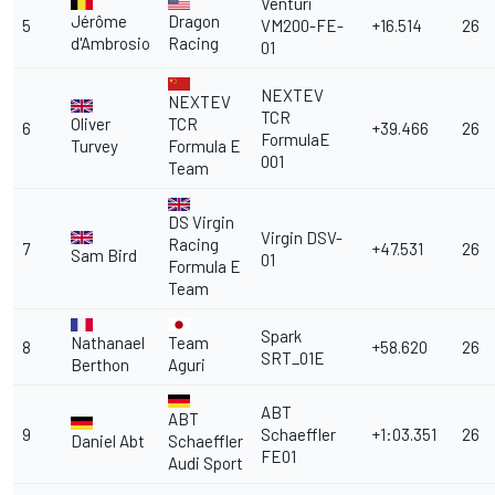
Venturi
Jérôme
Dragon
5
VM200-FE-
+16.514
26
d'Ambrosio
Racing
01
NEXTEV
NEXTEV
TCR
Oliver
TCR
6
+39.466
26
FormulaE
Turvey
Formula E
001
Team
DS Virgin
Virgin DSV-
Racing
7
+47.531
26
Sam Bird
01
Formula E
Team
Spark
Nathanael
Team
8
+58.620
26
SRT_01E
Berthon
Aguri
ABT
ABT
9
Schaeffler
+1:03.351
26
Daniel Abt
Schaeffler
FE01
Audi Sport