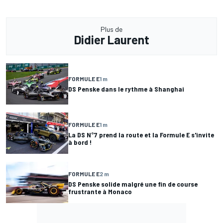
Plus de
Didier Laurent
FORMULE E
1 m
DS Penske dans le rythme à Shanghai
FORMULE E
1 m
La DS N°7 prend la route et la Formule E s'invite
à bord !
FORMULE E
2 m
DS Penske solide malgré une fin de course
frustrante à Monaco