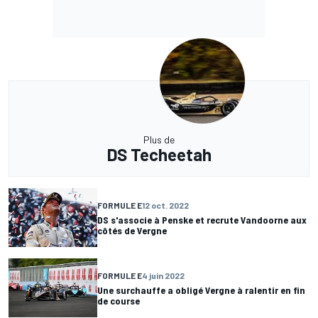
Plus de
DS Techeetah
FORMULE E
12 oct. 2022
DS s'associe à Penske et recrute Vandoorne aux
côtés de Vergne
FORMULE E
4 juin 2022
Une surchauffe a obligé Vergne à ralentir en fin
de course