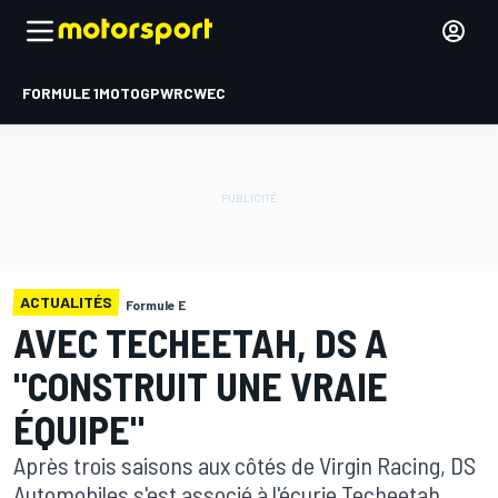
FORMULE 1
MOTOGP
WRC
WEC
ACTUALITÉS
Formule E
AVEC TECHEETAH, DS A
"CONSTRUIT UNE VRAIE
ÉQUIPE"
Après trois saisons aux côtés de Virgin Racing, DS
Automobiles s'est associé à l'écurie Techeetah