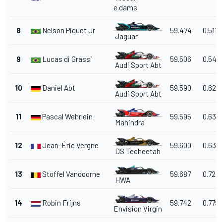
e.dams
8
Nelson Piquet Jr
59.474
0.511
Jaguar
9
Lucas di Grassi
59.506
0.543
Audi Sport Abt
10
Daniel Abt
59.590
0.627
Audi Sport Abt
11
Pascal Wehrlein
59.595
0.632
Mahindra
12
Jean-Éric Vergne
59.600
0.637
DS Techeetah
13
Stoffel Vandoorne
59.687
0.724
HWA
14
Robin Frijns
59.742
0.779
Envision Virgin