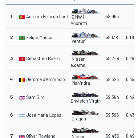
1
António Félix da Costa
58.963
BMW i
Andretti
2
Felipe Massa
59.138
0.175
Venturi
3
Sébastien Buemi
59.248
0.285
Nissan
e.dams
4
Jérôme d'Ambrosio
59.323
0.360
Mahindra
5
Sam Bird
59.384
0.421
Envision Virgin
6
José María López
59.396
0.433
Dragon
7
Oliver Rowland
59.456
0.493
Nissan