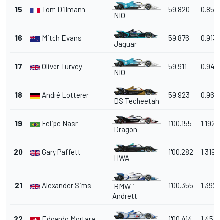
15
Tom Dillmann
59.820
0.857
NIO
16
Mitch Evans
59.876
0.913
Jaguar
17
Oliver Turvey
59.911
0.948
NIO
18
André Lotterer
59.923
0.960
DS Techeetah
19
Felipe Nasr
1'00.155
1.192
Dragon
20
Gary Paffett
1'00.282
1.319
HWA
21
Alexander Sims
1'00.355
1.392
BMW i
Andretti
22
Edoardo Mortara
1'00.414
1.451