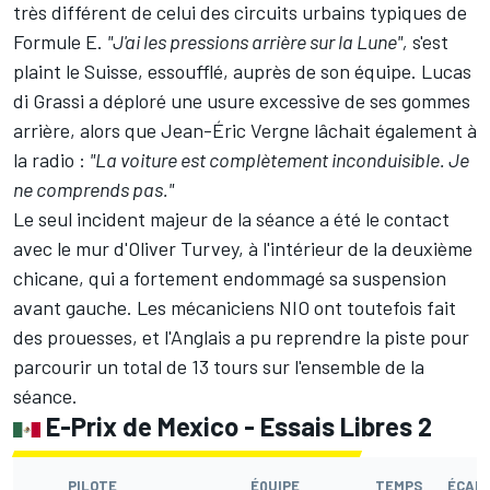
très différent de celui des circuits urbains typiques de
Formule E.
"J'ai les pressions arrière sur la Lune",
s'est
plaint le Suisse, essoufflé, auprès de son équipe.
Lucas
di Grassi
a déploré une usure excessive de ses gommes
arrière, alors que
Jean-Éric Vergne
lâchait également à
la radio :
"La voiture est complètement inconduisible. Je
ne comprends pas."
Le seul incident majeur de la séance a été le contact
avec le mur d'
Oliver Turvey
, à l'intérieur de la deuxième
chicane, qui a fortement endommagé sa suspension
avant gauche. Les mécaniciens NIO ont toutefois fait
des prouesses, et l'Anglais a pu reprendre la piste pour
parcourir un total de 13 tours sur l'ensemble de la
séance.
E-Prix de Mexico - Essais Libres 2
PILOTE
ÉQUIPE
TEMPS
ÉCAR