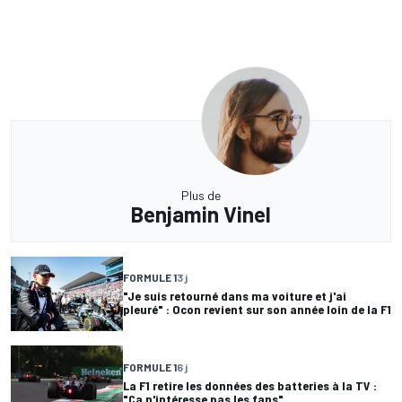
Plus de
Benjamin Vinel
FORMULE 1
3 j
"Je suis retourné dans ma voiture et j'ai
pleuré" : Ocon revient sur son année loin de la F1
FORMULE 1
6 j
La F1 retire les données des batteries à la TV :
"Ça n'intéresse pas les fans"