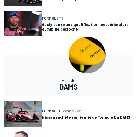
FORMULE 1
11 j
Gasly sauve une qualification inespérée alors
qu'Alpine décroche
Plus de
DAMS
FORMULE E
12 avr. 2022
Nissan rachète son écurie de Formule E à DAMS