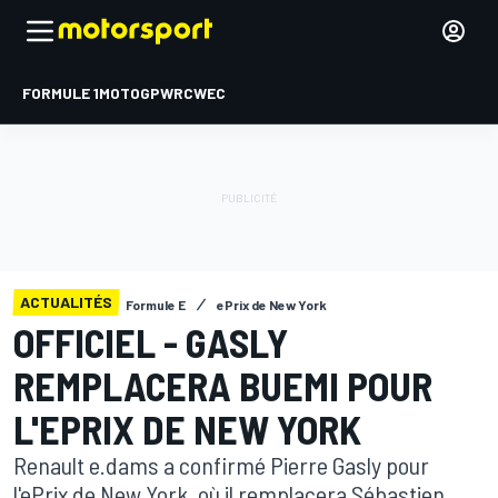
FORMULE 1
MOTOGP
WRC
WEC
ACTUALITÉS
Formule E
ePrix de New York
OFFICIEL - GASLY
REMPLACERA BUEMI POUR
L'EPRIX DE NEW YORK
Renault e.dams a confirmé Pierre Gasly pour
l'ePrix de New York, où il remplacera Sébastien