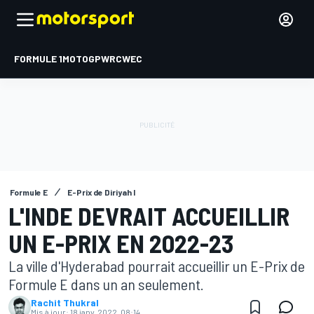
FORMULE 1
MOTOGP
WRC
WEC
Formule E
E-Prix de Diriyah I
L'INDE DEVRAIT ACCUEILLIR
UN E-PRIX EN 2022-23
La ville d'Hyderabad pourrait accueillir un E-Prix de
Formule E dans un an seulement.
Rachit Thukral
Mis à jour:
18 janv. 2022, 08:14