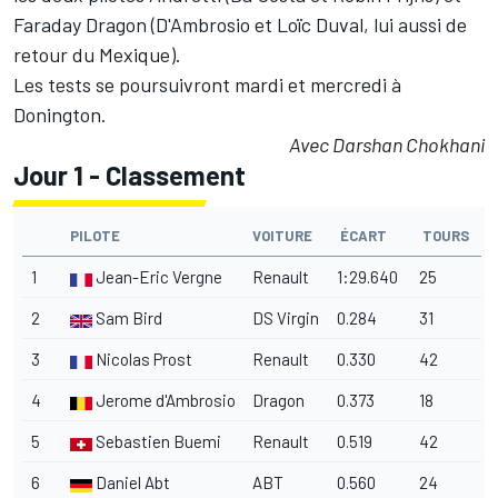
Faraday Dragon (D'Ambrosio et Loïc Duval, lui aussi de
retour du Mexique).
Les tests se poursuivront mardi et mercredi à
Donington.
Avec Darshan Chokhani
Jour 1 - Classement
PILOTE
VOITURE
ÉCART
TOURS
1
Jean-Eric Vergne
Renault
1:29.640
25
2
Sam Bird
DS Virgin
0.284
31
3
Nicolas Prost
Renault
0.330
42
4
Jerome d'Ambrosio
Dragon
0.373
18
5
Sebastien Buemi
Renault
0.519
42
6
Daniel Abt
ABT
0.560
24