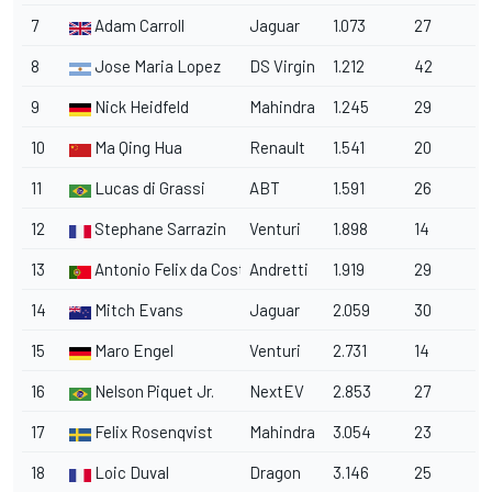
7
Adam Carroll
Jaguar
1.073
27
8
Jose Maria Lopez
DS Virgin
1.212
42
9
Nick Heidfeld
Mahindra
1.245
29
10
Ma Qing Hua
Renault
1.541
20
11
Lucas di Grassi
ABT
1.591
26
12
Stephane Sarrazin
Venturi
1.898
14
13
Antonio Felix da Costa
Andretti
1.919
29
14
Mitch Evans
Jaguar
2.059
30
15
Maro Engel
Venturi
2.731
14
16
Nelson Piquet Jr.
NextEV
2.853
27
17
Felix Rosenqvist
Mahindra
3.054
23
18
Loic Duval
Dragon
3.146
25