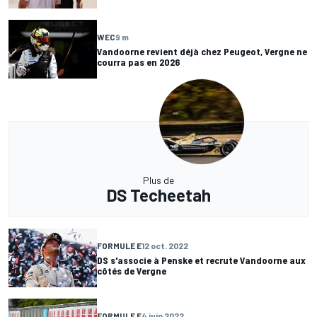
WEC
9 m
Vandoorne revient déjà chez Peugeot, Vergne ne
courra pas en 2026
Plus de
DS Techeetah
FORMULE E
12 oct. 2022
DS s'associe à Penske et recrute Vandoorne aux
côtés de Vergne
FORMULE E
4 juin 2022