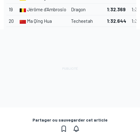
19
Jérôme d'Ambrosio
Dragon
1
:
32.369
1
:
32
20
Ma Qing Hua
Techeetah
1:32.644
1
:
31
Partager ou sauvegarder cet article