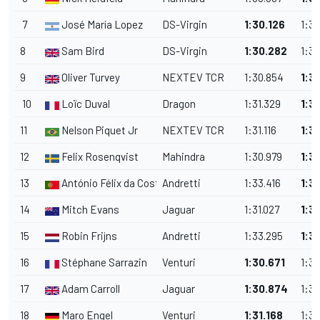
7
José María Lopez
DS-Virgin
1
:
30.126
1
:
30
8
Sam Bird
DS-Virgin
1
:
30.282
1
:
32
9
Oliver Turvey
NEXTEV TCR
1
:
30.854
1
:
30
10
Loïc Duval
Dragon
1
:
31.329
1
:
3
11
Nelson Piquet Jr
NEXTEV TCR
1
:
31.116
1
:
3
12
Felix Rosenqvist
Mahindra
1
:
30.979
1
:
3
13
António Félix da Costa
Andretti
1
:
33.416
1
:
3
14
Mitch Evans
Jaguar
1
:
31.027
1
:
3
15
Robin Frijns
Andretti
1
:
33.295
1
:
3
16
Stéphane Sarrazin
Venturi
1
:
30.671
1
:
35
17
Adam Carroll
Jaguar
1
:
30.874
1
:
33
18
Maro Engel
Venturi
1
:
31.168
1
:
32