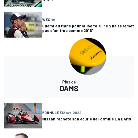
WEC
1 m
Buemi au Mans pour la 15e fois : "On ne se remet
pas d'un truc comme 2016"
Plus de
DAMS
FORMULE E
12 avr. 2022
Nissan rachète son écurie de Formule E à DAMS