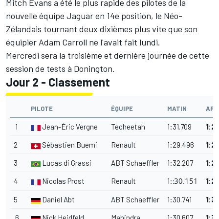
Mitch Evans a été le plus rapide des pilotes de la
nouvelle équipe Jaguar en 14e position, le Néo-
Zélandais tournant deux dixièmes plus vite que son
équipier Adam Carroll ne l'avait fait lundi.
Mercredi sera la troisième et dernière journée de cette
session de tests à Donington.
Jour 2 - Classement
PILOTE
ÉQUIPE
MATIN
APR
1
Jean-Éric Vergne
Techeetah
1:31.709
1
:
29
2
Sébastien Buemi
Renault
1
:
29.496
1
:
2
3
Lucas di Grassi
ABT Schaeffler
1:32.207
1
:
29
30.151
4
Nicolas Prost
Renault
1
:
1
:
2
:
5
Daniel Abt
ABT Schaeffler
1
:
30.741
1
:
3
6
Nick Heidfeld
Mahindra
1
:
30.607
1
:
3