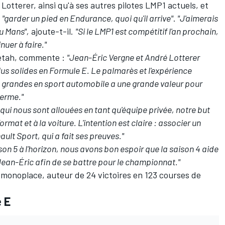
tterer, ainsi qu'à ses autres pilotes LMP1 actuels, et
e
"garder un pied en Endurance, quoi qu'il arrive"
.
"J'aimerais
au Mans",
ajoute-t-il.
"Si le LMP1 est compétitif l'an prochain,
nuer à faire."
eetah, commente :
"Jean-Éric Vergne et André Lotterer
plus solides en Formule E. Le palmarès et l'expérience
s grandes en sport automobile a une grande valeur pour
terme."
 qui nous sont allouées en tant qu'équipe privée, notre but
mat et à la voiture. L'intention est claire : associer un
ult Sport, qui a fait ses preuves."
ison 5 à l'horizon, nous avons bon espoir que la saison 4 aide
Jean-Éric afin de se battre pour le championnat."
n monoplace, auteur de 24 victoires en 123 courses de
 E