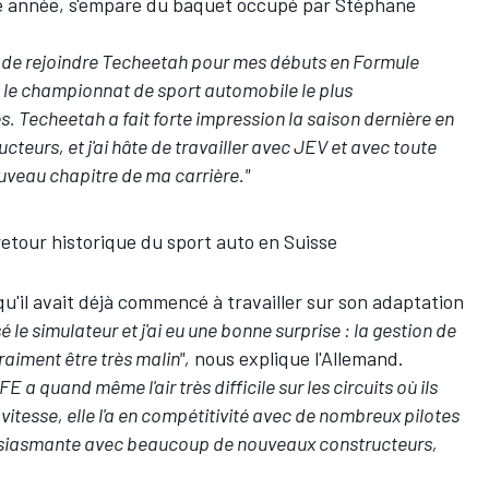
te année, s'empare du baquet occupé par Stéphane
oi de rejoindre Techeetah pour mes débuts en Formule
 le championnat de sport automobile le plus
. Techeetah a fait forte impression la saison dernière en
teurs, et j'ai hâte de travailler avec JEV et avec toute
uveau chapitre de ma carrière."
retour historique du sport auto en Suisse
u'il avait déjà commencé à travailler sur son adaptation
isé le simulateur et j'ai eu une bonne surprise : la gestion de
vraiment être très malin",
nous explique l'Allemand.
E a quand même l'air très difficile sur les circuits où ils
 vitesse, elle l'a en compétitivité avec de nombreux pilotes
ousiasmante avec beaucoup de nouveaux constructeurs,