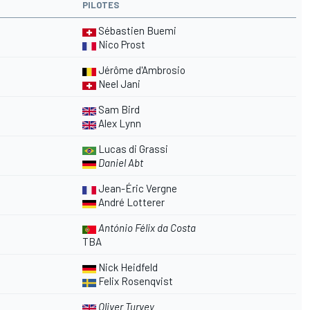
PILOTES
Sébastien Buemi
Nico Prost
Jérôme d'Ambrosio
Neel Jani
Sam Bird
Alex Lynn
Lucas di Grassi
Daniel Abt
Jean-Éric Vergne
André Lotterer
Antó
nio Félix da Costa
TBA
Nick Heidfeld
Felix Rosenqvist
Oliver Turvey