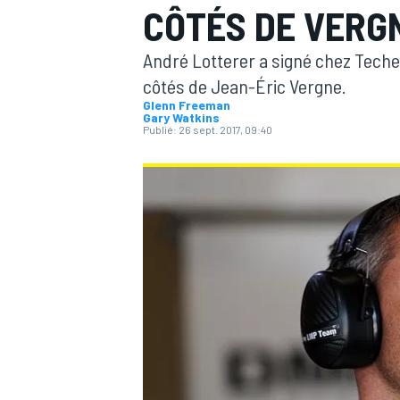
CÔTÉS DE VERG
André Lotterer a signé chez Teche
côtés de Jean-Éric Vergne.
Glenn Freeman
Gary Watkins
Publié:
26 sept. 2017, 09:40
MOTOGP