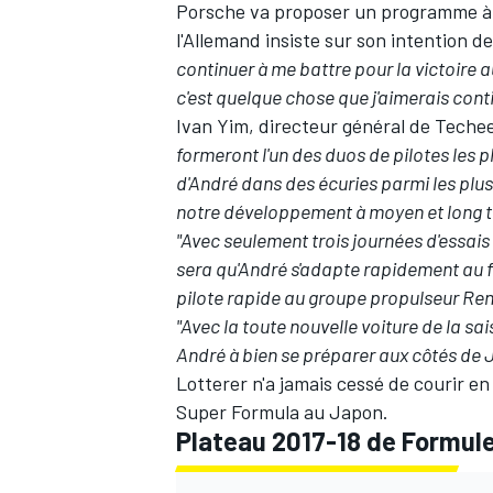
Porsche va proposer un programme à Lo
l'Allemand insiste sur son intention d
continuer à me battre pour la victoire 
c'est quelque chose que j'aimerais conti
Ivan Yim, directeur général de Tech
formeront l'un des duos de pilotes les 
d'André dans des écuries parmi les plu
notre développement à moyen et long 
"Avec seulement trois journées d'essais
sera qu'André s'adapte rapidement au for
pilote rapide au groupe propulseur Rena
"Avec la toute nouvelle voiture de la sa
André à bien se préparer aux côtés de 
Lotterer n'a jamais cessé de courir e
Super Formula au Japon.
Plateau 2017-18 de Formule