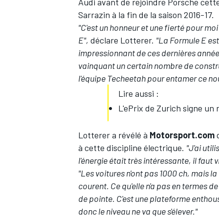
Audi avant de rejoindre Porsche cet
Sarrazin à la fin de la saison 2016-17.
"C'est un honneur et une fierté pour m
E",
déclare Lotterer.
"La Formule E est
impressionnant de ces dernières années
vainquant un certain nombre de construc
l'équipe Techeetah pour entamer ce no
Lire aussi :
L'ePrix de Zurich signe un 
Lotterer a révélé à
Motorsport.com
q
à cette discipline électrique.
"J'ai util
l'énergie était très intéressante, il faut 
"Les voitures n'ont pas 1000 ch, mais la F
courent. Ce qu'elle n'a pas en termes de
de pointe. C'est une plateforme enth
donc le niveau ne va que s'élever."