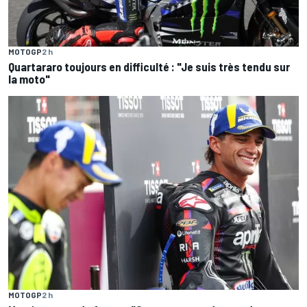
MOTOGP
2 h
Quartararo toujours en difficulté : "Je suis très tendu sur
la moto"
MOTOGP
2 h