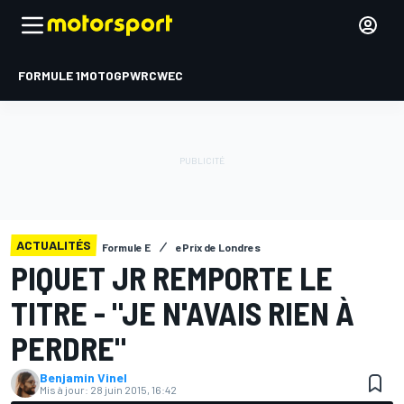
FORMULE 1
MOTOGP
WRC
WEC
ACTUALITÉS
Formule E
ePrix de Londres
PIQUET JR REMPORTE LE
TITRE - "JE N'AVAIS RIEN À
PERDRE"
Benjamin Vinel
Mis à jour:
28 juin 2015, 16:42