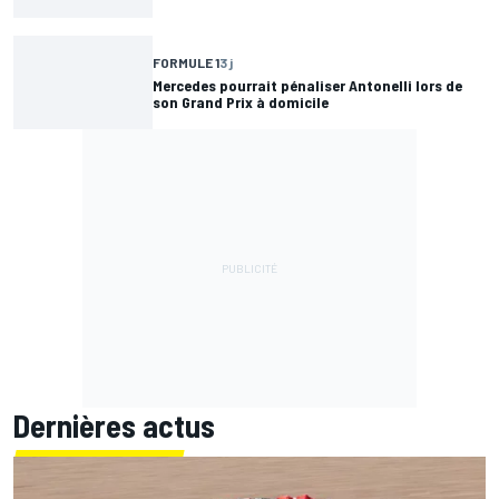
Plus de
Mercedes
FORMULE 1
1 j
Mercedes ne veut pas se tromper de timing avec