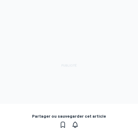
moins de neuf mois témoigne-t-elle d'un manque de
confiance dans l'orientation future de la série ou, à
l'inverse, offrira-t-elle une meilleure chance de gagner
et une plus grande opportunité de se faire entendre ?