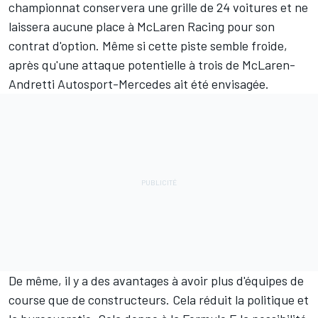
des signaux qu'un départ était en vue, plutôt que de
donner un préavis de quelques heures pour lâcher une
bombe, comme BMW l'a fait après avoir été discret
l'automne dernier.
Alors qu'une participation d'Abt pour remplacer Audi
en Formule E semble très improbable pour la saison
prochaine, suite à l'échec d'un accord commercial,
l'écurie allemande conserve un intérêt majeur à revenir
à temps pour la Gen3. Si une itération indépendante de
la configuration actuelle de Mercedes est maintenue, le
championnat conservera une grille de 24 voitures et ne
laissera aucune place à McLaren Racing pour son
contrat d'option. Même si cette piste semble froide,
après qu'une attaque potentielle à trois de McLaren-
Andretti Autosport-Mercedes ait été envisagée.