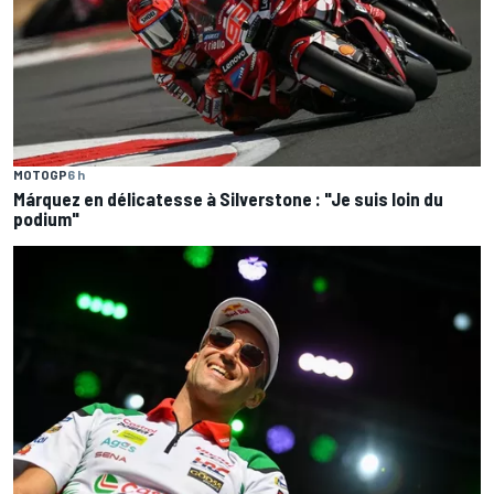
Dernières actus
MOTOGP
6 h
Bagnaia : "Álex Márquez est devenu le pilote de référence
chez Ducati"