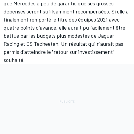
Sous la pression des équipes et dans le but de créer
des vainqueurs récurrents qui peuvent devenir des
"héros" du championnat et, à leur tour, bénéficier d'une
couverture médiatique plus régulière afin d'augmenter
le nombre de spectateurs, la Formule E s'efforce de
résoudre ce problème.
Le sous-produit de cette imprévisibilité, ou aléa, est
que Mercedes a peu de garantie que ses grosses
dépenses seront suffisamment récompensées. Si elle a
finalement remporté le titre des équipes 2021 avec
quatre points d'avance, elle aurait pu facilement être
battue par les budgets plus modestes de Jaguar
Racing et DS Techeetah. Un résultat qui n'aurait pas