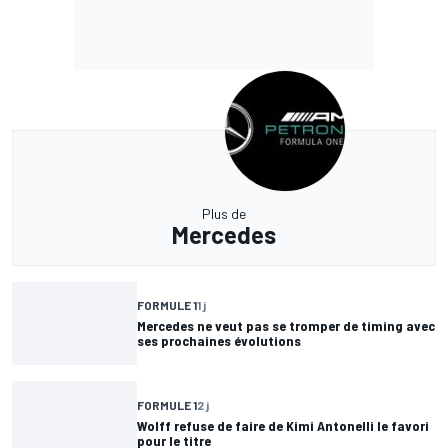
Plus de
Matt Kew
WEC
12 juin 2024
Le rendez-vous manqué de Carlos Sainz au
Mans
FORMULE 1
28 avr. 2024
Russell s'attend à un traitement égal entre les
pilotes Mercedes en 2025
FORMULE 1
14 avr. 2024
Se contenir à la radio prend plus d'énergie que
piloter selon Tsunoda