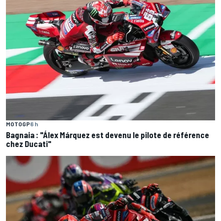
ses prochaines évolutions
FORMULE 1
2 j
Wolff refuse de faire de Kimi Antonelli le favori
pour le titre
FORMULE 1
3 j
Mercedes pourrait pénaliser Antonelli lors de
son Grand Prix à domicile