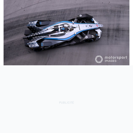
Le problème est que Mercedes – et par extension
Daimler – est au courant de ces discussions. Ils sont au
courant du potentiel excitant de la Gen3 (même si les
essais actuels ont pris beaucoup de retard). Ils savent
que le plafonnement des coûts est une priorité et que
les changements de format sont imminents. Mais cela
ne suffit pas pour inciter les Flèches d'argent à rester.