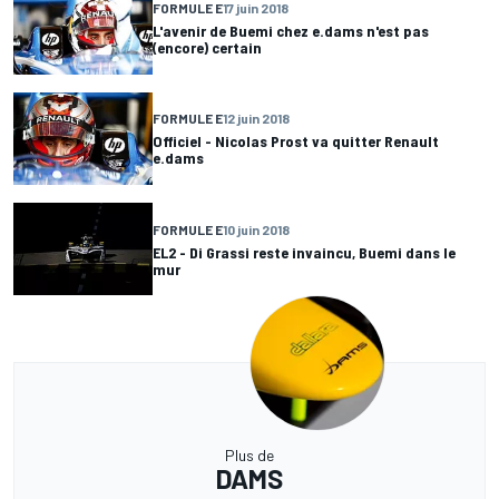
FORMULE E
17 juin 2018
L'avenir de Buemi chez e.dams n'est pas
(encore) certain
FORMULE E
12 juin 2018
Officiel - Nicolas Prost va quitter Renault
e.dams
FORMULE E
10 juin 2018
EL2 - Di Grassi reste invaincu, Buemi dans le
mur
Plus de
DAMS