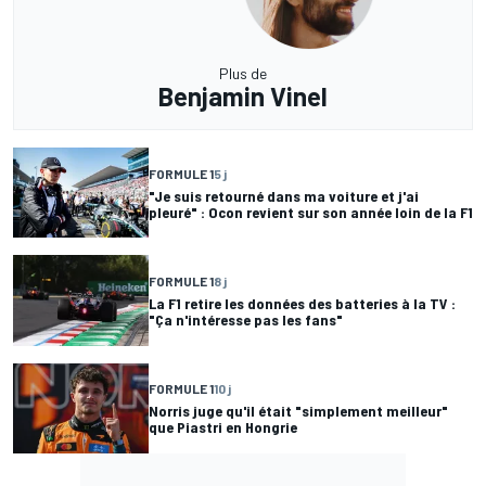
Plus de
Benjamin Vinel
FORMULE 1
5 j
"Je suis retourné dans ma voiture et j'ai
pleuré" : Ocon revient sur son année loin de la F1
FORMULE 1
8 j
La F1 retire les données des batteries à la TV :
"Ça n'intéresse pas les fans"
FORMULE 1
10 j
Norris juge qu'il était "simplement meilleur"
que Piastri en Hongrie