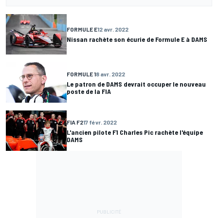
FORMULE E
12 avr. 2022
Nissan rachète son écurie de Formule E à DAMS
FORMULE 1
8 avr. 2022
Le patron de DAMS devrait occuper le nouveau
poste de la FIA
FIA F2
17 févr. 2022
L'ancien pilote F1 Charles Pic rachète l'équipe
DAMS