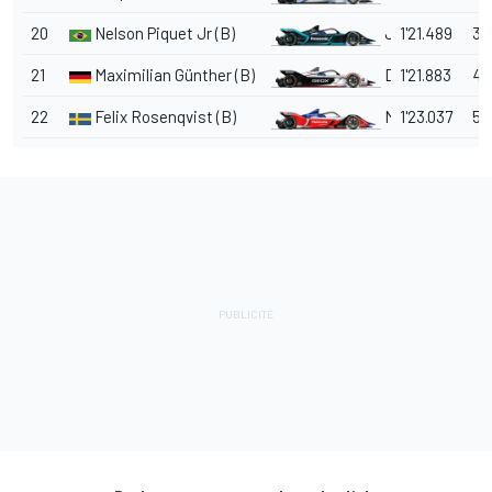
20
Nelson Piquet Jr (B)
Jaguar
1'21.489
3.
21
Maximilian Günther (B)
Dragon
1'21.883
4.
22
Felix Rosenqvist (B)
Mahindra
1'23.037
5.