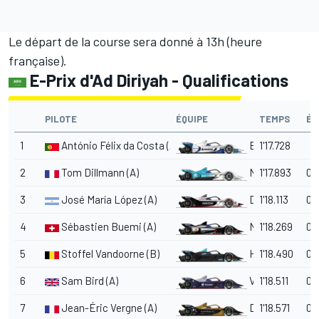
Le départ de la course sera donné à 13h (heure
française).
E-Prix d'Ad Diriyah - Qualifications
PILOTE
ÉQUIPE
TEMPS
ÉC
1
António Félix da Costa (A)
BMW i Andretti
1'17.728
2
Tom Dillmann (A)
NIO
1'17.893
0.
3
José María López (A)
Dragon
1'18.113
0.
4
Sébastien Buemi (A)
Nissan e.dams
1'18.269
0.
5
Stoffel Vandoorne (B)
HWA
1'18.490
0.
6
Sam Bird (A)
Virgin
1'18.511
0.
7
Jean-Éric Vergne (A)
DS Techeetah
1'18.571
0.