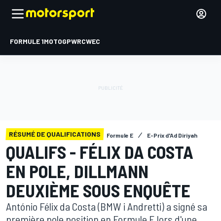
FORMULE 1
MOTOGP
WRC
WEC
RÉSUMÉ DE QUALIFICATIONS
Formule E
E-Prix d'Ad Diriyah
QUALIFS - FÉLIX DA COSTA
EN POLE, DILLMANN
DEUXIÈME SOUS ENQUÊTE
António Félix da Costa (BMW i Andretti) a signé sa
première pole position en Formule E lors d'une