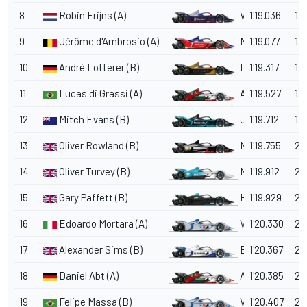
8
Robin Frijns (A)
Virgin
1'19.036
1.
9
Jérôme d'Ambrosio (A)
Mahindra
1'19.077
1.
10
André Lotterer (B)
DS Techeetah
1'19.317
1.
11
Lucas di Grassi (A)
Audi Sport Abt
1'19.527
1.
12
Mitch Evans (B)
Jaguar
1'19.712
1.
13
Oliver Rowland (B)
Nissan e.dams
1'19.755
2.
14
Oliver Turvey (B)
NIO
1'19.912
2.
15
Gary Paffett (B)
HWA
1'19.929
2.
16
Edoardo Mortara (A)
Venturi
1'20.330
2.
17
Alexander Sims (B)
BMW i Andretti
1'20.367
2.
18
Daniel Abt (A)
Audi Sport Abt
1'20.385
2.
19
Felipe Massa (B)
Venturi
1'20.407
2.