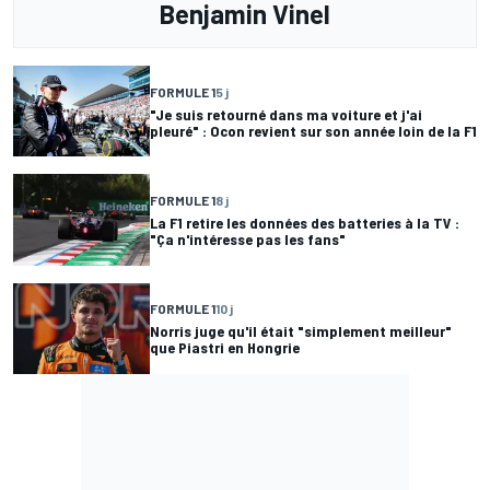
Benjamin Vinel
FORMULE 1
5 j
"Je suis retourné dans ma voiture et j'ai
pleuré" : Ocon revient sur son année loin de la F1
FORMULE 1
8 j
La F1 retire les données des batteries à la TV :
"Ça n'intéresse pas les fans"
FORMULE 1
10 j
Norris juge qu'il était "simplement meilleur"
que Piastri en Hongrie