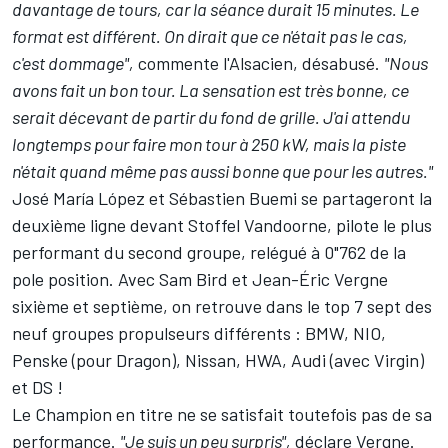
davantage de tours, car la séance durait 15 minutes. Le
format est différent. On dirait que ce n'était pas le cas,
c'est dommage",
commente l'Alsacien, désabusé.
"Nous
avons fait un bon tour. La sensation est très bonne, ce
serait décevant de partir du fond de grille. J'ai attendu
longtemps pour faire mon tour à 250 kW, mais la piste
n'était quand même pas aussi bonne que pour les autres."
José María López et Sébastien Buemi se partageront la
deuxième ligne devant Stoffel Vandoorne, pilote le plus
performant du second groupe, relégué à 0"762 de la
pole position. Avec Sam Bird et Jean-Éric Vergne
sixième et septième, on retrouve dans le top 7 sept des
neuf groupes propulseurs différents : BMW, NIO,
Penske (pour Dragon), Nissan, HWA, Audi (avec Virgin)
et DS !
Le Champion en titre ne se satisfait toutefois pas de sa
performance.
"Je suis un peu surpris",
déclare Vergne.