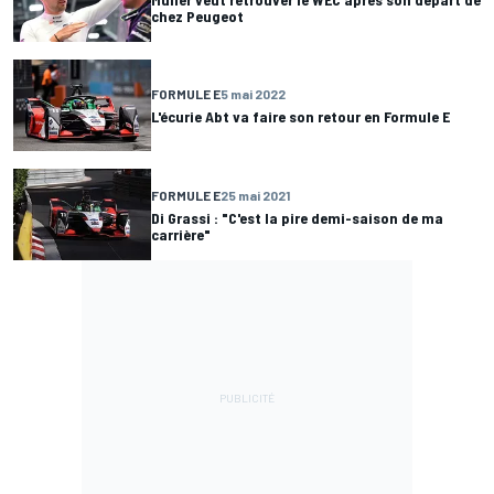
chez Peugeot
FORMULE E
5 mai 2022
L'écurie Abt va faire son retour en Formule E
FORMULE E
25 mai 2021
Di Grassi : "C'est la pire demi-saison de ma
carrière"