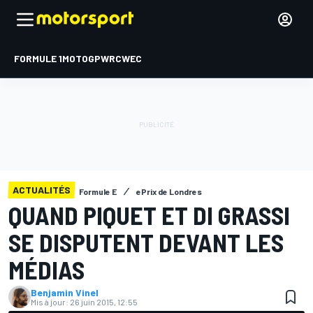
FORMULE 1
MOTOGP
WRC
WEC
ACTUALITÉS
Formule E
ePrix de Londres
QUAND PIQUET ET DI GRASSI
SE DISPUTENT DEVANT LES
MÉDIAS
Benjamin Vinel
Mis à jour:
26 juin 2015, 12:55