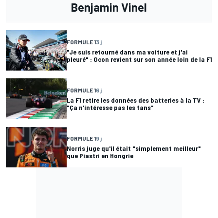
Benjamin Vinel
FORMULE 1
3 j
"Je suis retourné dans ma voiture et j'ai
pleuré" : Ocon revient sur son année loin de la F1
FORMULE 1
6 j
La F1 retire les données des batteries à la TV :
"Ça n'intéresse pas les fans"
FORMULE 1
9 j
Norris juge qu'il était "simplement meilleur"
que Piastri en Hongrie