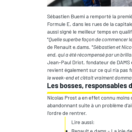
Sébastien Buemi
a remporté la premi
Formule E, dans les rues de la capital
aussi signé le meilleur temps en qualif
"
Quelle superbe façon de commencer l
de Renault e.dams. "
Sébastien et Nico
end, qui a été récompensé par un brillan
Jean-Paul Driot, fondateur de DAMS e
revient également sur ce qui n’a pas f
le week-end et c’était vraiment dommag
Les bosses, responsables d
Nicolas Prost
a en effet connu moins 
abandonnant suite à un problème d’aile
l’ordre de rentrer.
Lire aussi:
Renault e.dams - La joie de