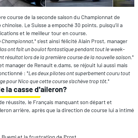
ère course de la seconde saison du Championnat de
e chinoise. Le Suisse a empoché 30 points, puisqu’il a
ications et le meilleur tour en course.
e Championnat,
" s’est ainsi félicité Alain Prost, manager
las ont fait un boulot fantastique pendant tout le week-
t résultat lors de la première course de la nouvelle saison.
"
t manager de Renault e.dams, se réjouit lui aussi mais
onctionné : "
Les deux pilotes ont superbement couru tout
e pour Nico que cette course s’achève trop tôt.
"
e la casse d'aileron?
de réussite, le Français manquant son départ et
ron arrière, après que la direction de course lui a intimé
 Buemi et la frustration de Prost