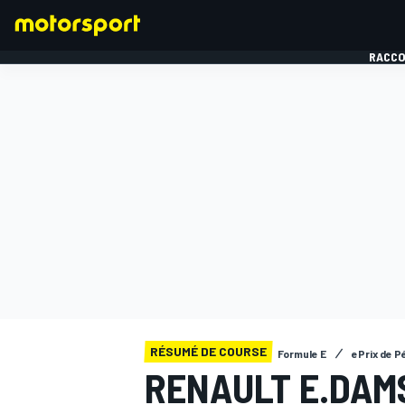
RACCO
FORMULE 1
RÉSUMÉ DE COURSE
Formule E
ePrix de P
RENAULT E.DAMS