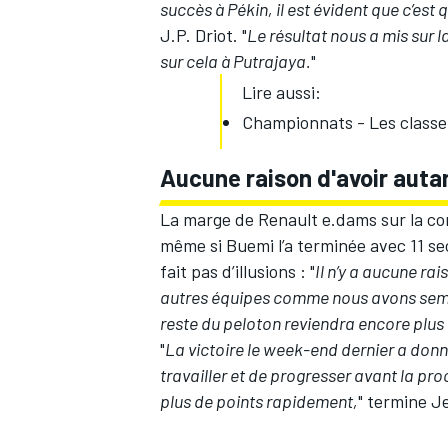
succès à Pékin, il est évident que c’es
J.P. Driot. "
Le résultat nous a mis sur 
sur cela à Putrajaya.
"
Lire aussi:
Championnats - Les class
AUTRES CHAMPIONNATS
Aucune raison d'avoir auta
La marge de Renault e.dams sur la co
même si Buemi l’a terminée avec 11 se
fait pas d’illusions : "
Il n’y a aucune ra
autres équipes comme nous avons semblé 
reste du peloton reviendra encore plus 
"
La victoire le week-end dernier a donn
travailler et de progresser avant la pr
plus de points rapidement,
" termine J