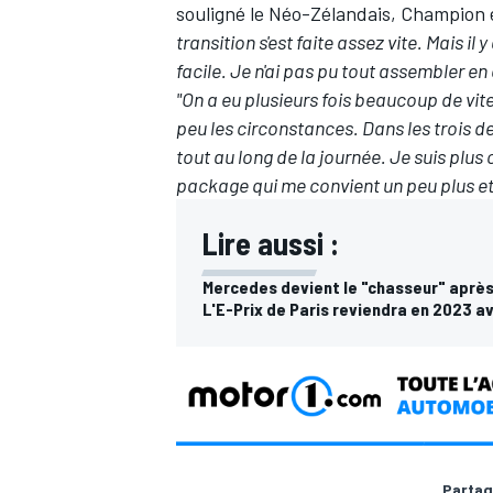
souligné le Néo-Zélandais, Champion 
transition s'est faite assez vite. Mais il
facile. Je n'ai pas pu tout assembler en
"On a eu plusieurs fois beaucoup de vite
peu les circonstances. Dans les trois d
AUTRES CHAMPIONNATS
tout au long de la journée. Je suis plu
package qui me convient un peu plus et
Lire aussi :
Mercedes devient le "chasseur" après
L'E-Prix de Paris reviendra en 2023 a
Partag