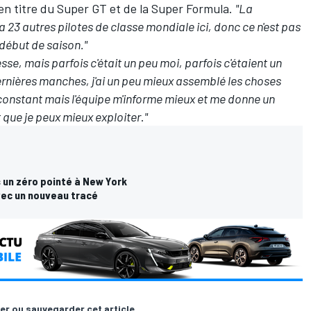
en titre du Super GT et de la Super Formula.
"La
 y a 23 autres pilotes de classe mondiale ici, donc ce n'est pas
 début de saison."
sse, mais parfois c'était un peu moi, parfois c'étaient un
ernières manches, j'ai un peu mieux assemblé les choses
s constant mais l'équipe m'informe mieux et me donne un
 que je peux mieux exploiter
.
"
 un zéro pointé à New York
vec un nouveau tracé
er ou sauvegarder cet article