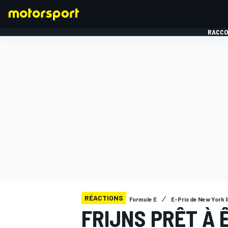
RACCO
FORMULE 1
RÉACTIONS
Formule E
E-Prix de New York I
FRIJNS PRÊT À 